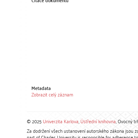
Citace dokumentu
Metadata
Zobrazit celý záznam
© 2025
Univerzita Karlova
,
Ústřední knihovna
, Ovocný tr
Za dodržení všech ustanovení autorského zákona jsou zod
part of Charles University is responsible for adherence to 