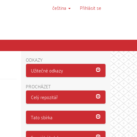
čeština
Přihlásit se
ODKAZY
Užitečné odkazy
PROCHÁZET
Celý repozitář
Tato sbírka