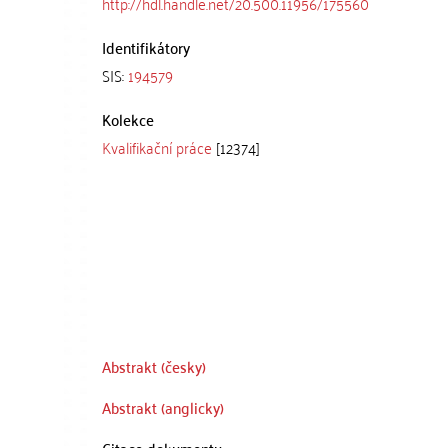
http://hdl.handle.net/20.500.11956/175560
Identifikátory
SIS:
194579
Kolekce
Kvalifikační práce
[12374]
Abstrakt (česky)
Abstrakt (anglicky)