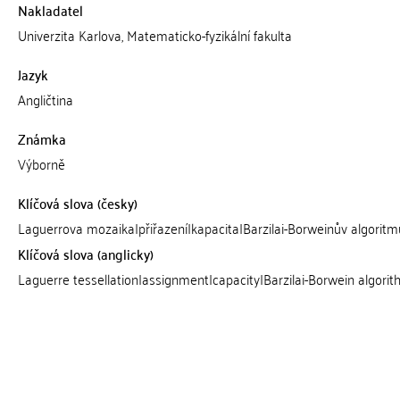
Nakladatel
Univerzita Karlova, Matematicko-fyzikální fakulta
Jazyk
Angličtina
Známka
Výborně
Klíčová slova (česky)
Laguerrova mozaika|přiřazení|kapacita|Barzilai-Borweinův algoritm
Klíčová slova (anglicky)
Laguerre tessellation|assignment|capacity|Barzilai-Borwein algori