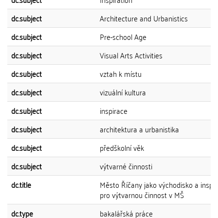
dc.subject
Architecture and Urbanistics
dc.subject
Pre-school Age
dc.subject
Visual Arts Activities
dc.subject
vztah k místu
dc.subject
vizuální kultura
dc.subject
inspirace
dc.subject
architektura a urbanistika
dc.subject
předškolní věk
dc.subject
výtvarné činnosti
dc.title
Město Říčany jako východisko a inspi
pro výtvarnou činnost v MŠ
dc.type
bakalářská práce