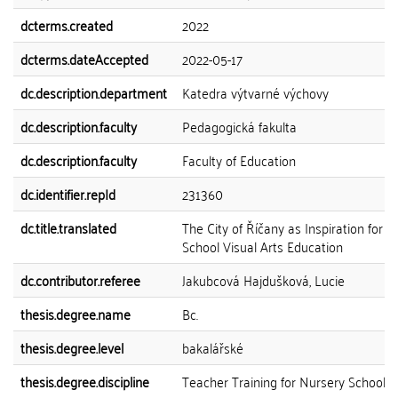
dcterms.created
2022
dcterms.dateAccepted
2022-05-17
dc.description.department
Katedra výtvarné výchovy
dc.description.faculty
Pedagogická fakulta
dc.description.faculty
Faculty of Education
dc.identifier.repId
231360
dc.title.translated
The City of Říčany as Inspiration for P
School Visual Arts Education
dc.contributor.referee
Jakubcová Hajdušková, Lucie
thesis.degree.name
Bc.
thesis.degree.level
bakalářské
thesis.degree.discipline
Teacher Training for Nursery Schools