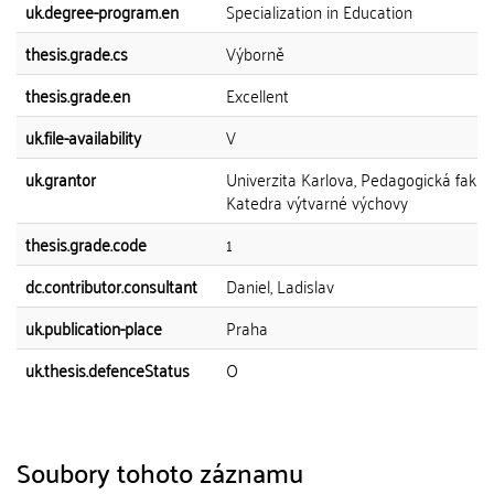
uk.degree-program.en
Specialization in Education
thesis.grade.cs
Výborně
thesis.grade.en
Excellent
uk.file-availability
V
uk.grantor
Univerzita Karlova, Pedagogická fakult
Katedra výtvarné výchovy
thesis.grade.code
1
dc.contributor.consultant
Daniel, Ladislav
uk.publication-place
Praha
uk.thesis.defenceStatus
O
Soubory tohoto záznamu