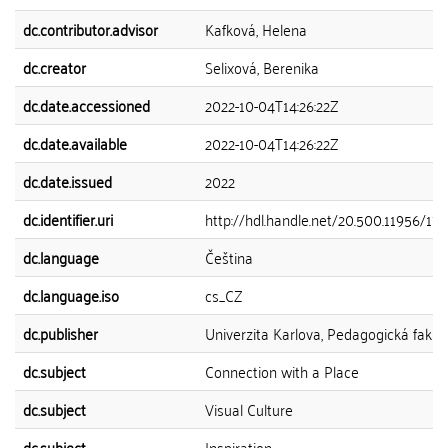
dc.contributor.advisor
Kafková, Helena
dc.creator
Selixová, Berenika
dc.date.accessioned
2022-10-04T14:26:22Z
dc.date.available
2022-10-04T14:26:22Z
dc.date.issued
2022
dc.identifier.uri
http://hdl.handle.net/20.500.11956/17
dc.language
Čeština
dc.language.iso
cs_CZ
dc.publisher
Univerzita Karlova, Pedagogická fakul
dc.subject
Connection with a Place
dc.subject
Visual Culture
dc.subject
Inspiration