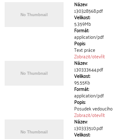
Název:
130328568.pdf
Velikost:
5.359Mb
Formát:
application/pdf
Popis:
Text práce
Zobrazit/
otevřít
Název:
130333644.pdf
Velikost:
95.55Kb
Formát:
application/pdf
Popis:
Posudek vedoucího
Zobrazit/
otevřít
Název:
130333510.pdf
Velikost: