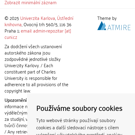
Zobrazit minimální záznam
© 2025
Univerzita Karlova
,
Ústřední
Theme by
knihovna
, Ovocný trh 560/5, 116 36
Praha 1;
email: admin-repozitar [at]
cuni.cz
Za dodržení všech ustanovení
autorského zákona jsou
zodpovědné jednotlivé složky
Univerzity Karlovy. / Each
constituent part of Charles
University is responsible for
adherence to all provisions of the
copyright law.
Upozornění / Notice:
Získané
Používáme soubory cookies
informace nemohou být použity k
výdělečným účelům nebo vydávány
za studijní, vědeckou nebo jinou
Tyto webové stránky používají soubory
tvůrčí činnost jiné osoby než autora.
cookies a další sledovací nástroje s cílem
/ Any retrieved information shall not
vylepšení uživatelského prostředí, analýzy