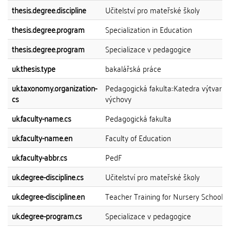
thesis.degree.discipline
Učitelství pro mateřské školy
thesis.degree.program
Specialization in Education
thesis.degree.program
Specializace v pedagogice
uk.thesis.type
bakalářská práce
uk.taxonomy.organization-
Pedagogická fakulta::Katedra výtvarné
cs
výchovy
uk.faculty-name.cs
Pedagogická fakulta
uk.faculty-name.en
Faculty of Education
uk.faculty-abbr.cs
PedF
uk.degree-discipline.cs
Učitelství pro mateřské školy
uk.degree-discipline.en
Teacher Training for Nursery Schools
uk.degree-program.cs
Specializace v pedagogice