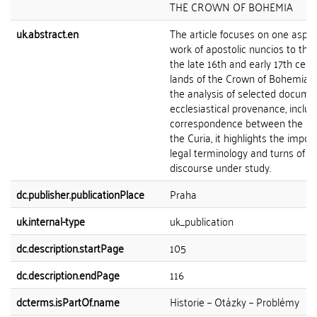
THE CROWN OF BOHEMIA
uk.abstract.en
The article focuses on one aspec
work of apostolic nuncios to the
the late 16th and early 17th cent
lands of the Crown of Bohemia.
the analysis of selected docume
ecclesiastical provenance, includ
correspondence between the nu
the Curia, it highlights the impor
legal terminology and turns of p
discourse under study.
dc.publisher.publicationPlace
Praha
uk.internal-type
uk_publication
dc.description.startPage
105
dc.description.endPage
116
dcterms.isPartOf.name
Historie – Otázky – Problémy