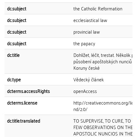
dc.subject
the Catholic Reformation
dc.subject
ecclesiastical law
dc.subject
provincial law
dc.subject
the papacy
dc.title
Dohlížet, léčit, trestat. Několik p
působení apoštolských nunciů v
Koruny české
dc.type
Vědecký článek
dcterms.accessRights
openAccess
dcterms.license
http://creativecommons.org/lice
nd/2.0/
dc.title.translated
TO SUPERVISE, TO CURE, TO PU
FEW OBSERVATIONS ON THE 
APOSTOLIC NUNCIOS IN THE 