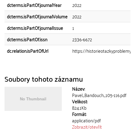
dcterms.isPartOf.journalYear
2022
dcterms.isPartOf.journalVolume
2022
dcterms.isPartOf.journalIssue
1
dcterms.isPartOf.issn
2336-6672
dc.relation.isPartOfUrl
https://historieotazkyproblemy.ff.
Soubory tohoto záznamu
Název:
Pavel_Bandouch_105-116.pdf
Velikost:
824.1Kb
Formát:
application/pdf
Zobrazit/
otevřít