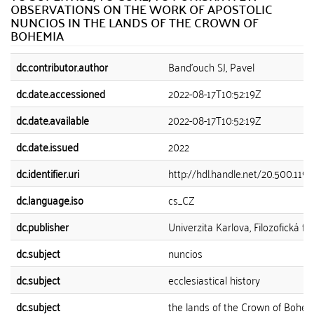
OBSERVATIONS ON THE WORK OF APOSTOLIC
NUNCIOS IN THE LANDS OF THE CROWN OF
BOHEMIA
dc.contributor.author
Banďouch SJ, Pavel
dc.date.accessioned
2022-08-17T10:52:19Z
dc.date.available
2022-08-17T10:52:19Z
dc.date.issued
2022
dc.identifier.uri
http://hdl.handle.net/20.500.119
dc.language.iso
cs_CZ
dc.publisher
Univerzita Karlova, Filozofická fa
dc.subject
nuncios
dc.subject
ecclesiastical history
dc.subject
the lands of the Crown of Bohe