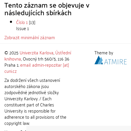
Tento záznam se objevuje v
následujících sbírkách
Číslo 1
[13]
Issue 1
Zobrazit minimální záznam
© 2025
Univerzita Karlova
,
Ústřední
Theme by
knihovna
, Ovocný trh 560/5, 116 36
Praha 1;
email: admin-repozitar [at]
cuni.cz
Za dodržení všech ustanovení
autorského zákona jsou
zodpovědné jednotlivé složky
Univerzity Karlovy. / Each
constituent part of Charles
University is responsible for
adherence to all provisions of the
copyright law.