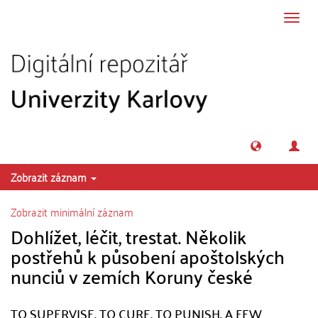
Přeskočit na obsah
Přepn
navig
Zobrazit záznam
Zobrazit minimální záznam
Dohlížet, léčit, trestat. Několik
postřehů k působení apoštolských
nunciů v zemích Koruny české
TO SUPERVISE, TO CURE, TO PUNISH. A FEW