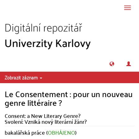
Přeskočit na obsah
Přepn
navig
Zobrazit záznam
Le Consentement : pour un nouveau
genre littéraire ?
Consent: a New Literary Genre?
Svolení: Vzniká nový literární žánr?
bakalářská práce (
OBHÁJENO
)