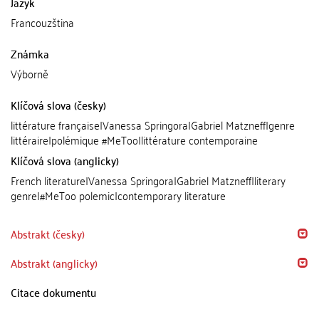
Jazyk
Francouzština
Známka
Výborně
Klíčová slova (česky)
littérature française|Vanessa Springora|Gabriel Matzneff|genre
littéraire|polémique #MeToo|littérature contemporaine
Klíčová slova (anglicky)
French literature|Vanessa Springora|Gabriel Matzneff|literary
genre|#MeToo polemic|contemporary literature
Abstrakt (česky)
Abstrakt (anglicky)
Citace dokumentu