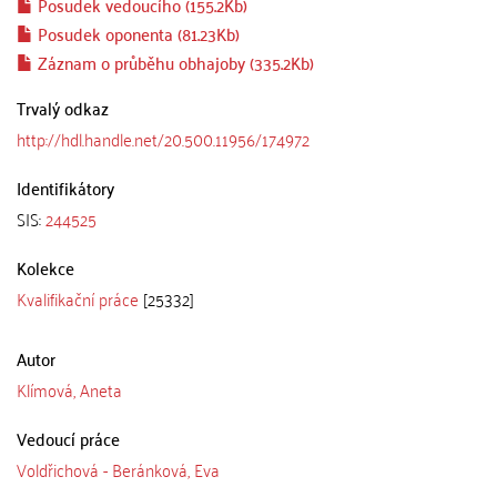
Posudek vedoucího (155.2Kb)
Posudek oponenta (81.23Kb)
Záznam o průběhu obhajoby (335.2Kb)
Trvalý odkaz
http://hdl.handle.net/20.500.11956/174972
Identifikátory
SIS:
244525
Kolekce
Kvalifikační práce
[25332]
Autor
Klímová, Aneta
Vedoucí práce
Voldřichová - Beránková, Eva