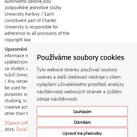
autorského zákona jsou
zodpovědné jednotlivé složky
Univerzity Karlovy. / Each
constituent part of Charles
University is responsible for
adherence to all provisions of the
copyright law.
Upozornění / Notice:
Získané
Používáme soubory cookies
informace nemohou být použity k
výdělečným účelům nebo vydávány
za studijní, vědeckou nebo jinou
Tyto webové stránky používají soubory
tvůrčí činnost jiné osoby než autora.
cookies a další sledovací nástroje s cílem
/ Any retrieved information shall not
vylepšení uživatelského prostředí, analýzy
be used for any commercial
návštěvnosti webových stránek a zjištění
purposes or claimed as results of
zdroje návštěvnosti.
studying, scientific or any other
creative activities of any person
Souhlasím
other than the author.
DSpace software
copyright © 2002-
Odmítám
2015
DuraSpace
Upravit mé předvolby