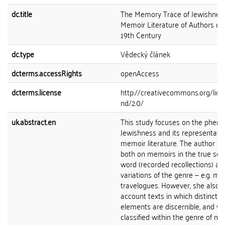
dc.title
The Memory Trace of Jewishness
Memoir Literature of Authors of 
19th Century
dc.type
Vědecký článek
dcterms.accessRights
openAccess
dcterms.license
http://creativecommons.org/lice
nd/2.0/
uk.abstract.en
This study focuses on the phen
Jewishness and its representatio
memoir literature. The author c
both on memoirs in the true sen
word (recorded recollections) an
variations of the genre — e.g. m
travelogues. However, she also t
account texts in which distinctly 
elements are discernible, and w
classified within the genre of m