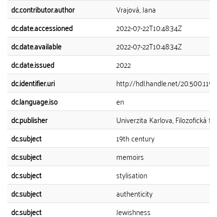
dc.contributor.author
Vrajová, Jana
dc.date.accessioned
2022-07-22T10:48:34Z
dc.date.available
2022-07-22T10:48:34Z
dc.date.issued
2022
dc.identifier.uri
http://hdl.handle.net/20.500.119
dc.language.iso
en
dc.publisher
Univerzita Karlova, Filozofická fa
dc.subject
19th century
dc.subject
memoirs
dc.subject
stylisation
dc.subject
authenticity
dc.subject
Jewishness