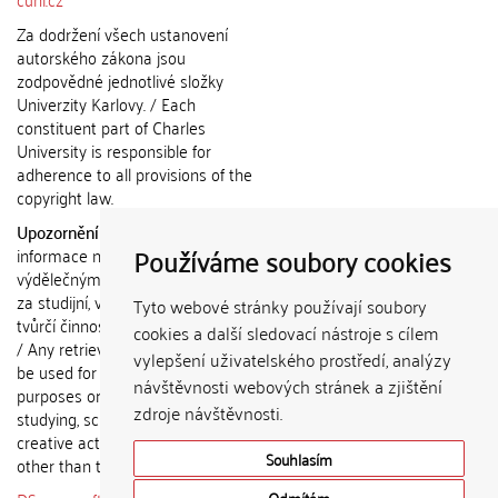
Za dodržení všech ustanovení
autorského zákona jsou
zodpovědné jednotlivé složky
Univerzity Karlovy. / Each
constituent part of Charles
University is responsible for
adherence to all provisions of the
copyright law.
Upozornění / Notice:
Získané
Používáme soubory cookies
informace nemohou být použity k
výdělečným účelům nebo vydávány
za studijní, vědeckou nebo jinou
Tyto webové stránky používají soubory
tvůrčí činnost jiné osoby než autora.
cookies a další sledovací nástroje s cílem
/ Any retrieved information shall not
vylepšení uživatelského prostředí, analýzy
be used for any commercial
návštěvnosti webových stránek a zjištění
purposes or claimed as results of
zdroje návštěvnosti.
studying, scientific or any other
creative activities of any person
Souhlasím
other than the author.
Odmítám