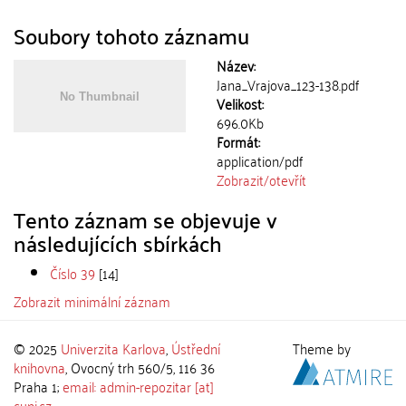
Soubory tohoto záznamu
Název:
Jana_Vrajova_123-138.pdf
Velikost:
696.0Kb
Formát:
application/pdf
Zobrazit/
otevřít
Tento záznam se objevuje v
následujících sbírkách
Číslo 39
[14]
Zobrazit minimální záznam
© 2025
Univerzita Karlova
,
Ústřední
Theme by
knihovna
, Ovocný trh 560/5, 116 36
Praha 1;
email: admin-repozitar [at]
cuni.cz