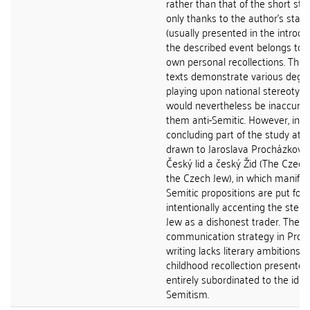
rather than that of the short sto
only thanks to the author’s sta
(usually presented in the introdu
the described event belongs to h
own personal recollections. The
texts demonstrate various degre
playing upon national stereotypes
would nevertheless be inaccurat
them anti-Semitic. However, in t
concluding part of the study atte
drawn to Jaroslava Procházková
Český lid a český Žid (The Czec
the Czech Jew), in which manifest
Semitic propositions are put fort
intentionally accenting the stere
Jew as a dishonest trader. The
communication strategy in Proc
writing lacks literary ambitions, 
childhood recollection presented 
entirely subordinated to the ideo
Semitism.