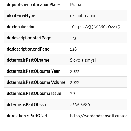
dc.publisher.publicationPlace
Praha
uk.internal-type
uk_publication
dc.identifier.doi
10.14712/23366680.2022.1.9
dc.description.startPage
123
dc.description.endPage
138
dcterms.isPartOf.name
Slovo a smysl
dcterms.isPartOf.journalYear
2022
dcterms.isPartOf.journalVolume
2022
dcterms.isPartOf.journalIssue
39
dcterms.isPartOf.issn
2336-6680
dc.relation.isPartOfUrl
https://wordandsense.ff.cuni.cz