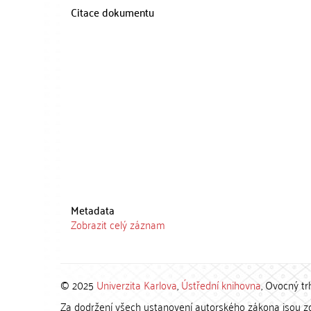
Citace dokumentu
Metadata
Zobrazit celý záznam
© 2025
Univerzita Karlova
,
Ústřední knihovna
, Ovocný tr
Za dodržení všech ustanovení autorského zákona jsou zod