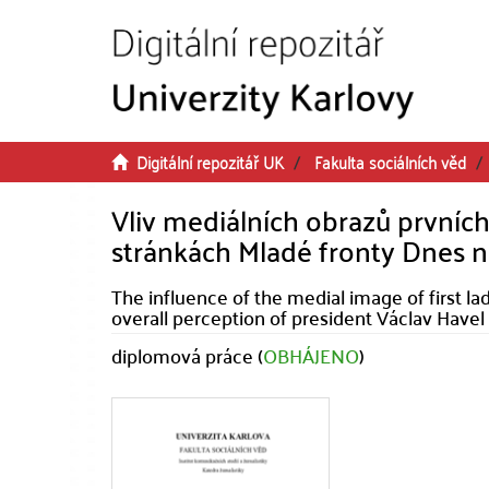
Přeskočit na obsah
Digitální repozitář UK
Fakulta sociálních věd
Vliv mediálních obrazů první
stránkách Mladé fronty Dnes n
The influence of the medial image of first l
overall perception of president Václav Havel
diplomová práce (
OBHÁJENO
)