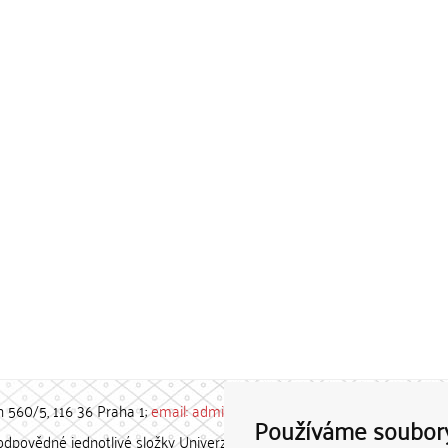
h 560/5, 116 36 Praha 1;
email: admin-repozitar [at] cuni.cz
Používáme soubor
povědné jednotlivé složky Univerzity Karlovy. / Each constituent