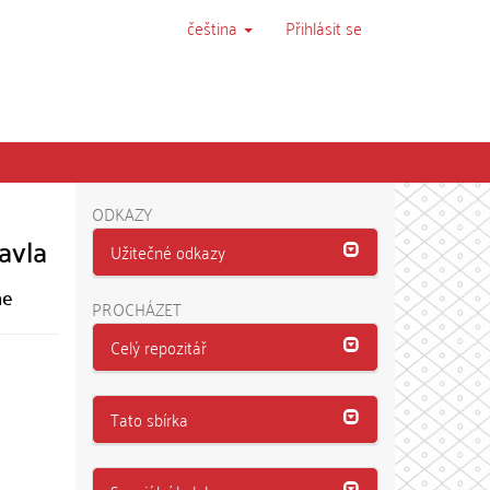
čeština
Přihlásit se
ODKAZY
avla
Užitečné odkazy
he
PROCHÁZET
Celý repozitář
Tato sbírka