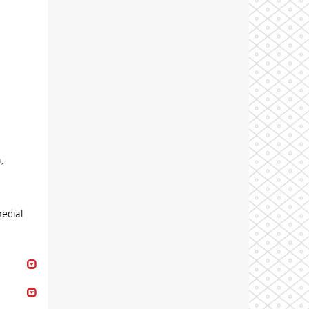
,
medial