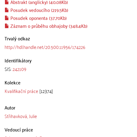
Abstrakt (anglicky) (40.08Kb)
Posudek vedoucího (219.5Kb)
Posudek oponenta (37.70Kb)
Záznam o průběhu obhajoby (348.4Kb)
Trvalý odkaz
http://hdl.handle.net/20.500.11956/174226
Identifikátory
SIS:
242109
Kolekce
Kvalifikační práce
[12374]
Autor
Střihavková, Julie
Vedoucí práce