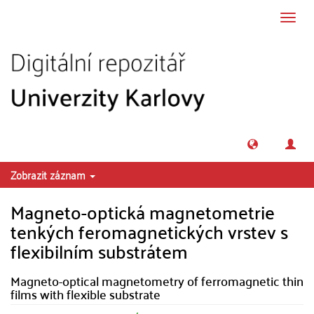
Přeskočit na obsah
Přepn
navig
Zobrazit záznam
Magneto-optická magnetometrie
tenkých feromagnetických vrstev s
flexibilním substrátem
Magneto-optical magnetometry of ferromagnetic thin
films with flexible substrate