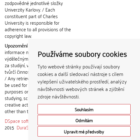
zodpovědné jednotlivé složky
Univerzity Karlovy. / Each
constituent part of Charles
University is responsible for
adherence to all provisions of the
copyright law.
Upozornění / Notice:
Získané
Používáme soubory cookies
informace nemohou být použity k
výdělečným účelům nebo vydávány
za studijní, vědeckou nebo jinou
Tyto webové stránky používají soubory
tvůrčí činnost jiné osoby než autora.
cookies a další sledovací nástroje s cílem
/ Any retrieved information shall not
vylepšení uživatelského prostředí, analýzy
be used for any commercial
návštěvnosti webových stránek a zjištění
purposes or claimed as results of
zdroje návštěvnosti.
studying, scientific or any other
creative activities of any person
Souhlasím
other than the author.
DSpace software
copyright © 2002-
Odmítám
2015
DuraSpace
Upravit mé předvolby