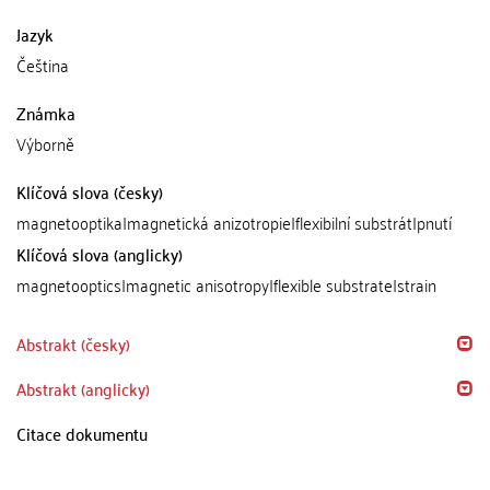
Jazyk
Čeština
Známka
Výborně
Klíčová slova (česky)
magnetooptika|magnetická anizotropie|flexibilní substrát|pnutí
Klíčová slova (anglicky)
magnetooptics|magnetic anisotropy|flexible substrate|strain
Abstrakt (česky)
Abstrakt (anglicky)
Citace dokumentu