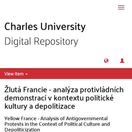
Skip to main content
Toggl
navig
View Item
Žlutá Francie - analýza protivládních
demonstrací v kontextu politické
kultury a depolitizace
Yellow France - Analysis of Antigovernmental
Protests in the Context of Political Culture and
Depoliticization