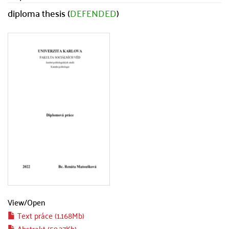
diploma thesis (
DEFENDED
)
View/
Open
Text práce (1.168Mb)
Abstrakt (59.27Kb)