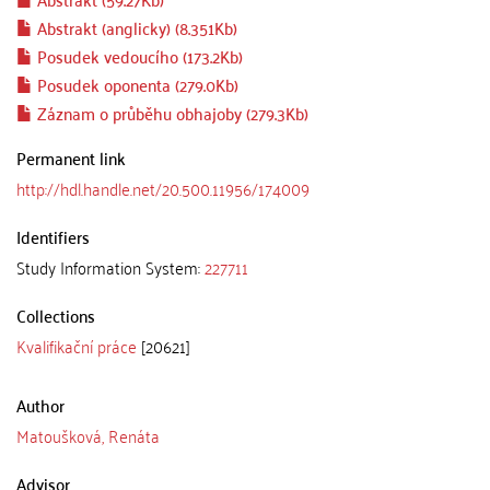
Abstrakt (anglicky) (8.351Kb)
Posudek vedoucího (173.2Kb)
Posudek oponenta (279.0Kb)
Záznam o průběhu obhajoby (279.3Kb)
Permanent link
http://hdl.handle.net/20.500.11956/174009
Identifiers
Study Information System:
227711
Collections
Kvalifikační práce
[20621]
Author
Matoušková, Renáta
Advisor