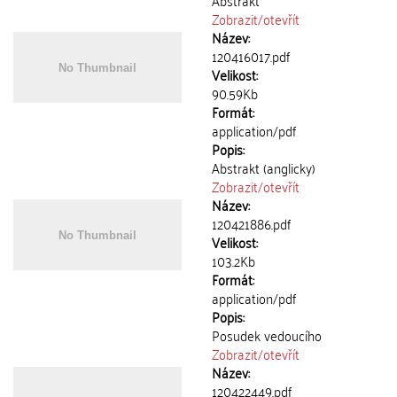
Abstrakt
Zobrazit/
otevřít
Název:
120416017.pdf
Velikost:
90.59Kb
Formát:
application/pdf
Popis:
Abstrakt (anglicky)
Zobrazit/
otevřít
Název:
120421886.pdf
Velikost:
103.2Kb
Formát:
application/pdf
Popis:
Posudek vedoucího
Zobrazit/
otevřít
Název:
120422449.pdf