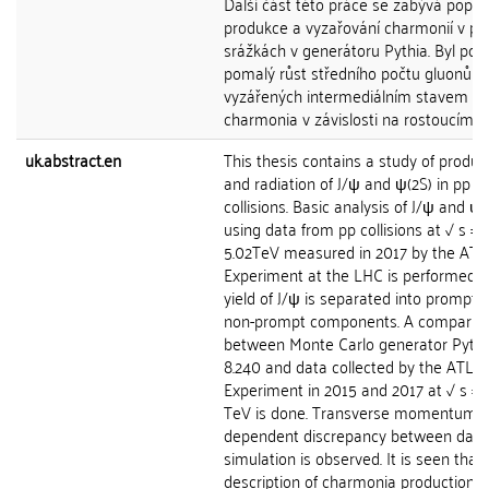
Další část této práce se zabývá popi
produkce a vyzařování charmonií v pp
srážkách v generátoru Pythia. Byl po
pomalý růst středního počtu gluonů
vyzářených intermediálním stavem
charmonia v závislosti na rostoucím pT
uk.abstract.en
This thesis contains a study of produc
and radiation of J/ψ and ψ(2S) in pp
collisions. Basic analysis of J/ψ and ψ(
using data from pp collisions at √ s =
5.02TeV measured in 2017 by the AT
Experiment at the LHC is performed. 
yield of J/ψ is separated into prompt 
non-prompt components. A comparis
between Monte Carlo generator Pythi
8.240 and data collected by the ATLA
Experiment in 2015 and 2017 at √ s = 
TeV is done. Transverse momentum
dependent discrepancy between data
simulation is observed. It is seen that
description of charmonia production b