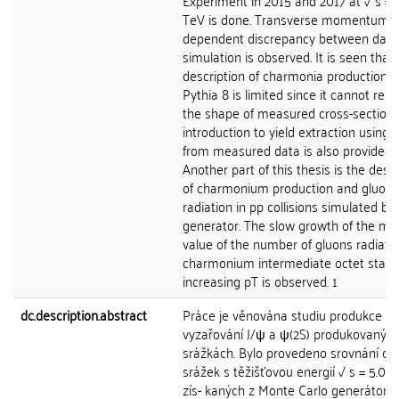
Experiment in 2015 and 2017 at √ s = 
TeV is done. Transverse momentum
dependent discrepancy between data
simulation is observed. It is seen that
description of charmonia production b
Pythia 8 is limited since it cannot rep
the shape of measured cross-section.
introduction to yield extraction using 
from measured data is also provided.
Another part of this thesis is the descr
of charmonium production and gluon
radiation in pp collisions simulated by
generator. The slow growth of the m
value of the number of gluons radiate
charmonium intermediate octet state
increasing pT is observed. 1
dc.description.abstract
Práce je věnována studiu produkce a
vyzařování J/ψ a ψ(2S) produkovaných
srážkách. Bylo provedeno srovnání da
srážek s těžišťovou energií √ s = 5.02
zís- kaných z Monte Carlo generátoru 