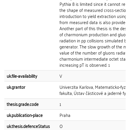
Pythia 8 is limited since it cannot rep
the shape of measured cross-section.
introduction to yield extraction using 
from measured data is also provided.
Another part of this thesis is the descr
of charmonium production and gluon
radiation in pp collisions simulated by
generator. The slow growth of the m
value of the number of gluons radiate
charmonium intermediate octet state
increasing pT is observed. 1
uk.file-availability
V
uk.grantor
Univerzita Karlova, Matematicko-fyziká
fakulta, Ústav částicové a jaderné fyzi
thesis.grade.code
1
uk.publication-place
Praha
uk.thesis.defenceStatus
O