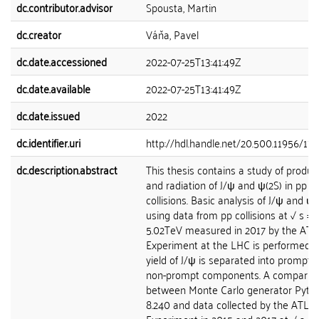
dc.contributor.advisor
Spousta, Martin
dc.creator
Váňa, Pavel
dc.date.accessioned
2022-07-25T13:41:49Z
dc.date.available
2022-07-25T13:41:49Z
dc.date.issued
2022
dc.identifier.uri
http://hdl.handle.net/20.500.11956/17
dc.description.abstract
This thesis contains a study of produc
and radiation of J/ψ and ψ(2S) in pp
collisions. Basic analysis of J/ψ and ψ(
using data from pp collisions at √ s =
5.02TeV measured in 2017 by the AT
Experiment at the LHC is performed. 
yield of J/ψ is separated into prompt 
non-prompt components. A comparis
between Monte Carlo generator Pythi
8.240 and data collected by the ATLA