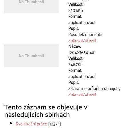
Velikost:
820.6Kb
Formát:
application/pdf
Popis:
Posudek oponenta
Zobrazit/
otevřít
Název:
120423654.pdf
Velikost:
348.7Kb
Formát:
application/pdf
Popis:
Záznam o průběhu obhajoby
Zobrazit/
otevřít
Tento záznam se objevuje v
následujících sbírkách
Kvalifikační práce
[12374]