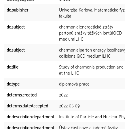
dc.publisher
Univerzita Karlova, Matematicko-fyziká
fakulta
dc.subject
charmonia|energetické ztráty
partonů|srážky těžkých iontů|QCD
medium|LHC
dc.subject
charmonia|parton energy loss|heavy-i
collisions|QCD medium|LHC
dc.title
Study of charmonia production and ra
at the LHC
dc.type
diplomová práce
dcterms.created
2022
dcterms.dateAccepted
2022-06-09
dc.description.department
Institute of Particle and Nuclear Physi
dc.description.department
Ústav částicové a jaderné fyziky