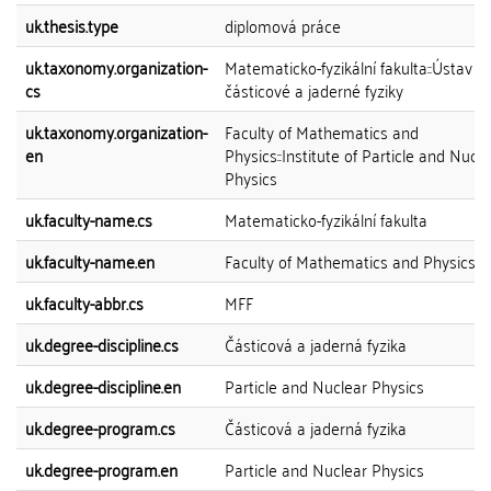
uk.thesis.type
diplomová práce
uk.taxonomy.organization-
Matematicko-fyzikální fakulta::Ústav
cs
částicové a jaderné fyziky
uk.taxonomy.organization-
Faculty of Mathematics and
en
Physics::Institute of Particle and Nucle
Physics
uk.faculty-name.cs
Matematicko-fyzikální fakulta
uk.faculty-name.en
Faculty of Mathematics and Physics
uk.faculty-abbr.cs
MFF
uk.degree-discipline.cs
Částicová a jaderná fyzika
uk.degree-discipline.en
Particle and Nuclear Physics
uk.degree-program.cs
Částicová a jaderná fyzika
uk.degree-program.en
Particle and Nuclear Physics