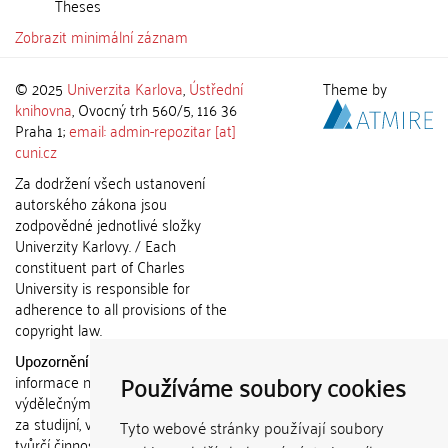
Theses
Zobrazit minimální záznam
© 2025
Univerzita Karlova
,
Ústřední
Theme by
knihovna
, Ovocný trh 560/5, 116 36
Praha 1;
email: admin-repozitar [at]
cuni.cz
Za dodržení všech ustanovení
autorského zákona jsou
zodpovědné jednotlivé složky
Univerzity Karlovy. / Each
constituent part of Charles
University is responsible for
adherence to all provisions of the
copyright law.
Upozornění / Notice:
Získané
Používáme soubory cookies
informace nemohou být použity k
výdělečným účelům nebo vydávány
za studijní, vědeckou nebo jinou
Tyto webové stránky používají soubory
tvůrčí činnost jiné osoby než autora.