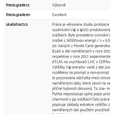
thesis.grade.cs
Výborně
thesis.grade.en
Excellent
uk.abstract.cs
Práce je věnována studiu produkce a
vyzařování J/ψ a ψ(2S) produkovaných
srážkách. Bylo provedeno srovnání da
srážek s těžišťovou energií √ s = 5.02
zís- kaných z Monte Carlo generátoru 
8.240 a dat naměřených v roce 2015,
respektive v roce 2017, experimentem
ATLAS na urychlovači LHC v CERNu.
Výtěžky J/ψ extraho- vané z dat jsou
rozděleny na prompt a non-prompt zdr
Je pozorována odchylka mezi simulací
naměřenými daty, která závisí na velik
příčné hybnosti dimuonů. To zna- men
Pythia neposkytuje úplný popis produ
charmonií v pp srážkách.Tato práce t
popisuje základy extrakce výtěžku z
naměřených dat použitím prostředí Ro