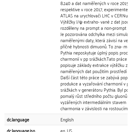
8.240 a dat naměřených v roce 2015,
respektive v roce 2017, experimentem
ATLAS na urychlovači LHC v CERNu.
Výtěžky J/ψ extraho- vané z dat jsou
rozděleny na prompt a non-prompt zdr
Je pozorována odchylka mezi simulací
naměřenými daty, která závisí na velik
příčné hybnosti dimuonů. To zna- men
Pythia neposkytuje úplný popis produ
charmonií v pp srážkách.Tato práce t
popisuje základy extrakce výtěžku z
naměřených dat použitím prostředí Ro
Další část této práce se zabývá popi
produkce a vyzařování charmonií v pp
srážkách v generátoru Pythia. Byl po
pomalý růst středního počtu gluonů
vyzářených intermediálním stavem
charmonia v závislosti na rostoucím pT
dc.language
English
dc.language.iso
en_US