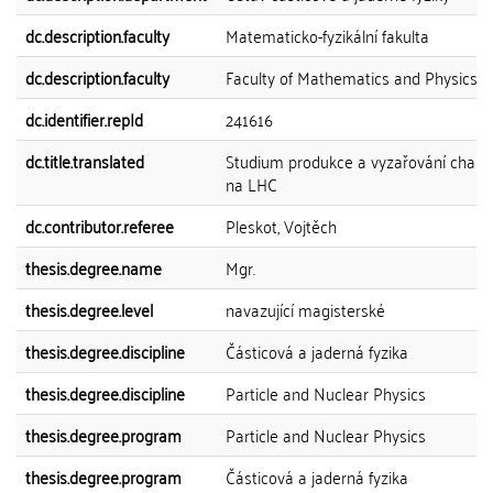
dc.description.faculty
Matematicko-fyzikální fakulta
dc.description.faculty
Faculty of Mathematics and Physics
dc.identifier.repId
241616
dc.title.translated
Studium produkce a vyzařování charm
na LHC
dc.contributor.referee
Pleskot, Vojtěch
thesis.degree.name
Mgr.
thesis.degree.level
navazující magisterské
thesis.degree.discipline
Částicová a jaderná fyzika
thesis.degree.discipline
Particle and Nuclear Physics
thesis.degree.program
Particle and Nuclear Physics
thesis.degree.program
Částicová a jaderná fyzika