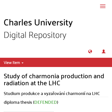
Skip to main content
Toggl
navig
View Item
Study of charmonia production and
radiation at the LHC
Studium produkce a vyzařování charmonií na LHC
diploma thesis (
DEFENDED
)