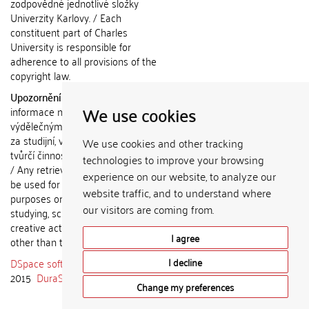
zodpovědné jednotlivé složky
Univerzity Karlovy. / Each
constituent part of Charles
University is responsible for
adherence to all provisions of the
copyright law.
Upozornění / Notice:
Získané
We use cookies
informace nemohou být použity k
výdělečným účelům nebo vydávány
za studijní, vědeckou nebo jinou
We use cookies and other tracking
tvůrčí činnost jiné osoby než autora.
technologies to improve your browsing
/ Any retrieved information shall not
experience on our website, to analyze our
be used for any commercial
website traffic, and to understand where
purposes or claimed as results of
our visitors are coming from.
studying, scientific or any other
creative activities of any person
I agree
other than the author.
DSpace software
copyright © 2002-
I decline
2015
DuraSpace
Change my preferences