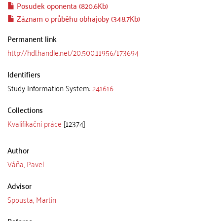
Posudek oponenta (820.6Kb)
Záznam o průběhu obhajoby (348.7Kb)
Permanent link
http://hdl.handle.net/20.500.11956/173694
Identifiers
Study Information System:
241616
Collections
Kvalifikační práce
[12374]
Author
Váňa, Pavel
Advisor
Spousta, Martin