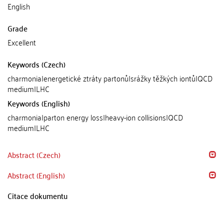
English
Grade
Excellent
Keywords (Czech)
charmonia|energetické ztráty partonů|srážky těžkých iontů|QCD
medium|LHC
Keywords (English)
charmonia|parton energy loss|heavy-ion collisions|QCD
medium|LHC
Abstract (Czech)
Abstract (English)
Citace dokumentu