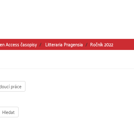
en Access časopisy
Litteraria Pragensia
Ročník 2022
doucí práce
Hledat