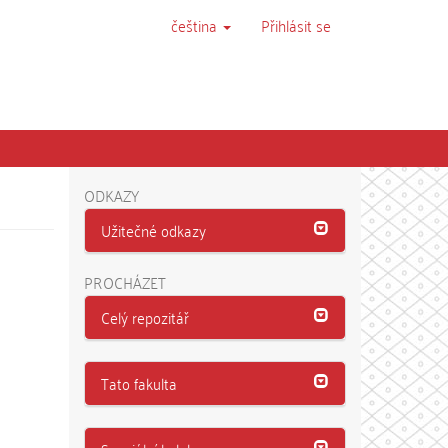
čeština
Přihlásit se
ODKAZY
Užitečné odkazy
PROCHÁZET
Celý repozitář
Tato fakulta