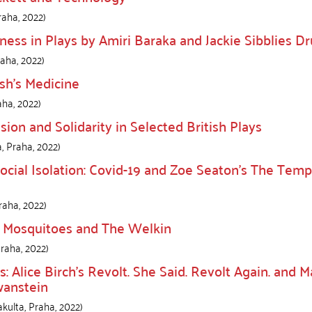
raha
,
2022
)
ness in Plays by Amiri Baraka and Jackie Sibblies D
raha
,
2022
)
sh’s Medicine
aha
,
2022
)
on and Solidarity in Selected British Plays
a
,
Praha
,
2022
)
cial Isolation: Covid-19 and Zoe Seaton’s The Temp
raha
,
2022
)
 Mosquitoes and The Welkin
raha
,
2022
)
: Alice Birch’s Revolt. She Said. Revolt Again. and 
wanstein
akulta
,
Praha
,
2022
)