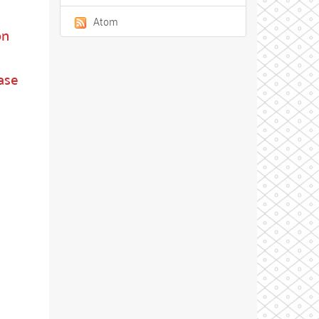
Atom
on
ase