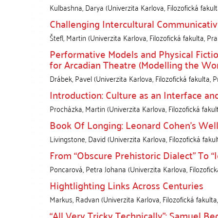
Kulbashna, Darya
(
Univerzita Karlova, Filozofická fakul
Challenging Intercultural Communicat
Štefl, Martin
(
Univerzita Karlova, Filozofická fakulta
,
Pra
Performative Models and Physical Fictio
for Arcadian Theatre (Modelling the Wor
Drábek, Pavel
(
Univerzita Karlova, Filozofická fakulta
,
P
Introduction: Culture as an Interface a
Procházka, Martin
(
Univerzita Karlova, Filozofická fakul
Book Of Longing: Leonard Cohen’s Wells
Livingstone, David
(
Univerzita Karlova, Filozofická fakul
From “Obscure Prehistoric Dialect” To 
Poncarová, Petra Johana
(
Univerzita Karlova, Filozofick
Hightlighting Links Across Centuries
Markus, Radvan
(
Univerzita Karlova, Filozofická fakulta
“All Very Tricky Technically”: Samuel B