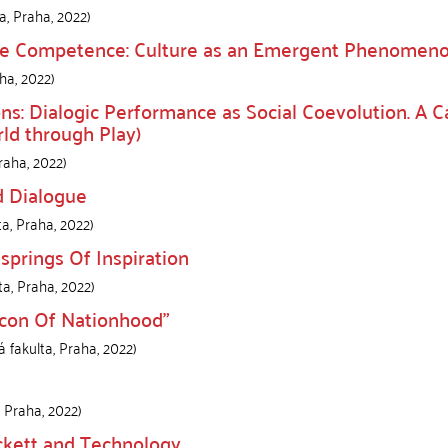
ta
,
Praha
,
2022
)
ive Competence: Culture as an Emergent Phenomen
ha
,
2022
)
ns: Dialogic Performance as Social Coevolution. A C
ld through Play)
raha
,
2022
)
nd Dialogue
ta
,
Praha
,
2022
)
prings Of Inspiration
ta
,
Praha
,
2022
)
“Icon Of Nationhood”
á fakulta
,
Praha
,
2022
)
,
Praha
,
2022
)
eckett and Technology