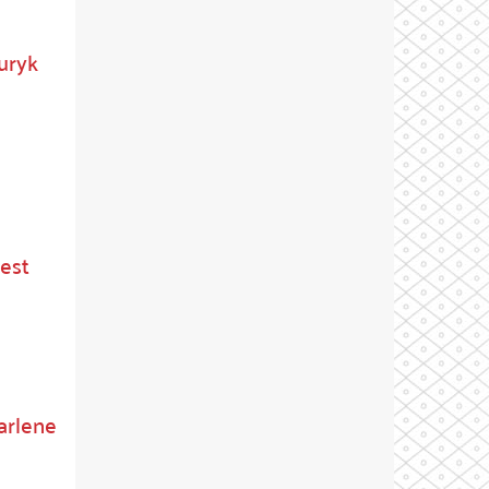
ruryk
est
Marlene