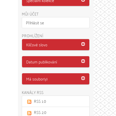
Speciální kolekce
MŮJ ÚČET
Přihlásit se
PROHLÍŽENÍ
Klíčové slovo
Datum publikování
Má soubor(y)
KANÁLY RSS
RSS 1.0
RSS 2.0