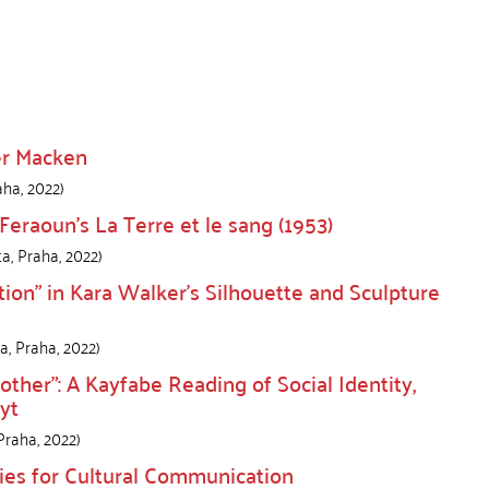
er Macken
aha
,
2022
)
Feraoun’s La Terre et le sang (1953)
ta
,
Praha
,
2022
)
tion” in Kara Walker’s Silhouette and Sculpture
ta
,
Praha
,
2022
)
other”: A Kayfabe Reading of Social Identity,
yt
Praha
,
2022
)
egies for Cultural Communication