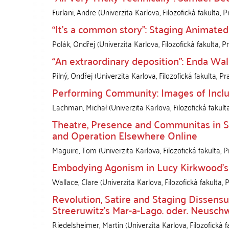
Furlani, Andre
(
Univerzita Karlova, Filozofická fakulta
,
P
“It’s a common story”: Staging Animated
Polák, Ondřej
(
Univerzita Karlova, Filozofická fakulta
,
P
“An extraordinary deposition”: Enda Wal
Pilný, Ondřej
(
Univerzita Karlova, Filozofická fakulta
,
Pr
Performing Community: Images of Inclusi
Lachman, Michał
(
Univerzita Karlova, Filozofická fakult
Theatre, Presence and Communitas in So
and Operation Elsewhere Online
Maguire, Tom
(
Univerzita Karlova, Filozofická fakulta
,
P
Embodying Agonism in Lucy Kirkwood’s
Wallace, Clare
(
Univerzita Karlova, Filozofická fakulta
,
P
Revolution, Satire and Staging Dissensus
Streeruwitz’s Mar-a-Lago. oder. Neusch
Riedelsheimer, Martin
(
Univerzita Karlova, Filozofická f