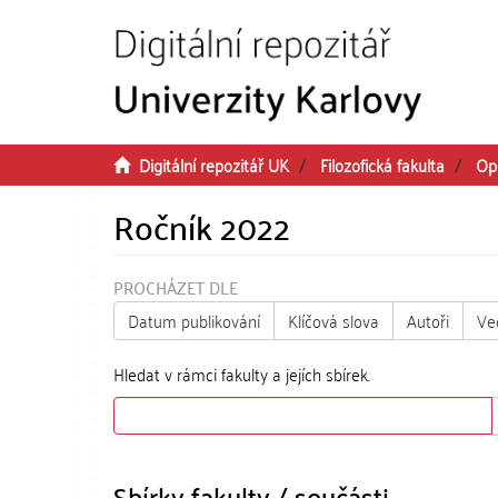
Přeskočit na obsah
Digitální repozitář UK
Filozofická fakulta
Op
Ročník 2022
PROCHÁZET DLE
Datum publikování
Klíčová slova
Autoři
Ve
Hledat v rámci fakulty a jejích sbírek.
Sbírky fakulty / součásti