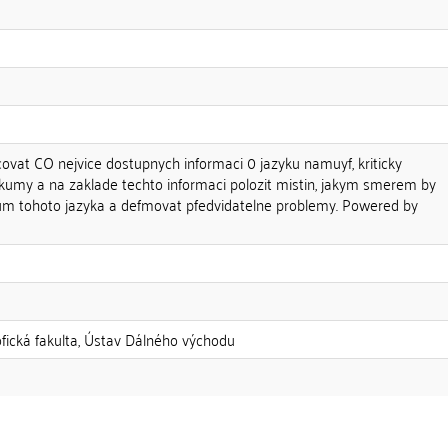
covat CO nejvice dostupnych informaci 0 jazyku namuyf, kriticky
kumy a na zaklade techto informaci polozit mistin, jakym smerem by
kum tohoto jazyka a defmovat pfedvidatelne problemy. Powered by
zofická fakulta, Ústav Dálného východu