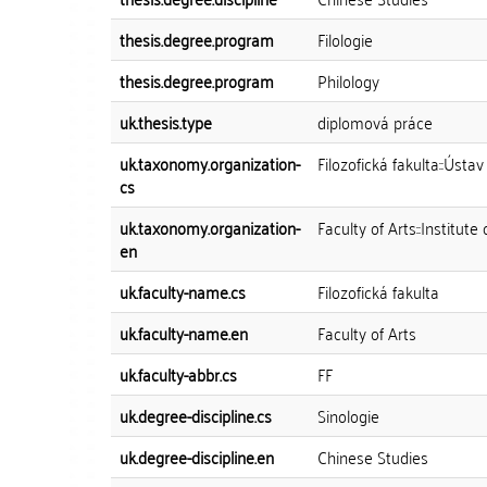
thesis.degree.program
Filologie
thesis.degree.program
Philology
uk.thesis.type
diplomová práce
uk.taxonomy.organization-
Filozofická fakulta::Úst
cs
uk.taxonomy.organization-
Faculty of Arts::Institute
en
uk.faculty-name.cs
Filozofická fakulta
uk.faculty-name.en
Faculty of Arts
uk.faculty-abbr.cs
FF
uk.degree-discipline.cs
Sinologie
uk.degree-discipline.en
Chinese Studies