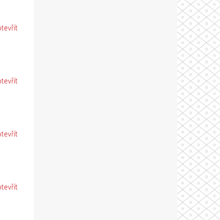
otevřít
otevřít
otevřít
otevřít