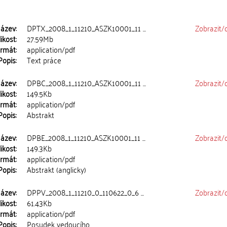
ázev:
DPTX_2008_1_11210_ASZK10001_11 ...
Zobrazit/
ikost:
27.59Mb
rmát:
application/pdf
Popis:
Text práce
ázev:
DPBC_2008_1_11210_ASZK10001_11 ...
Zobrazit/
ikost:
149.5Kb
rmát:
application/pdf
Popis:
Abstrakt
ázev:
DPBE_2008_1_11210_ASZK10001_11 ...
Zobrazit/
ikost:
149.3Kb
rmát:
application/pdf
Popis:
Abstrakt (anglicky)
ázev:
DPPV_2008_1_11210_0_110622_0_6 ...
Zobrazit/
ikost:
61.43Kb
rmát:
application/pdf
Popis:
Posudek vedoucího