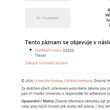
N
Vel
Fo
Tento záznam se objevuje v násle
Kvalifikační práce
[25332]
Theses
Zobrazit minimální záznam
© 2025
Univerzita Karlova
,
Ústřední knihovna
, Ovocný tr
Za dodržení všech ustanovení autorského zákona jsou zod
part of Charles University is responsible for adherence to 
Upozornění / Notice:
Získané informace nemohou být po
nebo jinou tvůrčí činnost jiné osoby než autora. / Any r