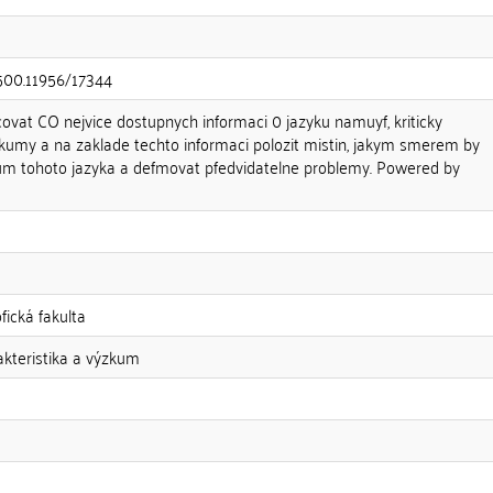
.500.11956/17344
covat CO nejvice dostupnych informaci 0 jazyku namuyf, kriticky
kumy a na zaklade techto informaci polozit mistin, jakym smerem by
kum tohoto jazyka a defmovat pfedvidatelne problemy. Powered by
fická fakulta
akteristika a výzkum