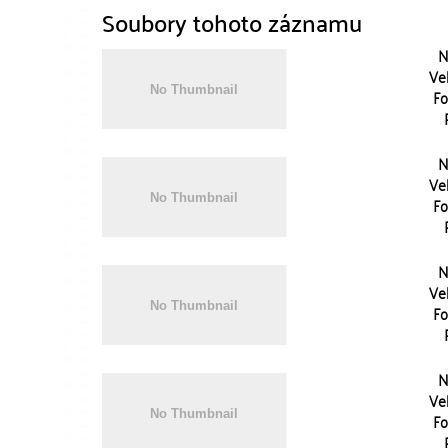
Soubory tohoto záznamu
N
Vel
Fo
N
Vel
Fo
N
Vel
Fo
N
Vel
Fo