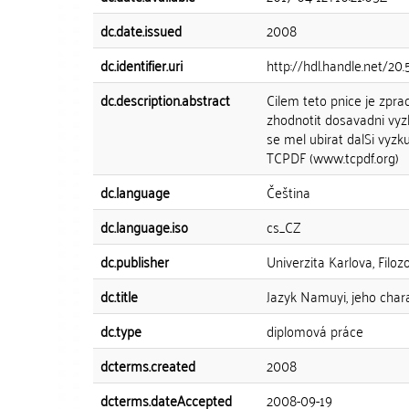
dc.date.issued
2008
dc.identifier.uri
http://hdl.handle.net/20
dc.description.abstract
Cilem teto pnice je zpra
zhodnotit dosavadni vyz
se mel ubirat dalSi vyz
TCPDF (www.tcpdf.org)
dc.language
Čeština
dc.language.iso
cs_CZ
dc.publisher
Univerzita Karlova, Filozo
dc.title
Jazyk Namuyi, jeho char
dc.type
diplomová práce
dcterms.created
2008
dcterms.dateAccepted
2008-09-19