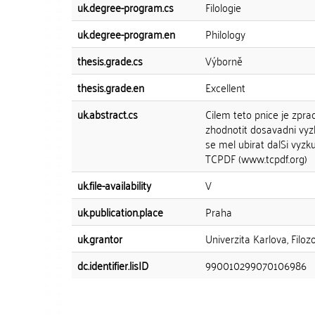
uk.degree-program.cs
Filologie
uk.degree-program.en
Philology
thesis.grade.cs
Výborně
thesis.grade.en
Excellent
uk.abstract.cs
Cilem teto pnice je zpra
zhodnotit dosavadni vyz
se mel ubirat dalSi vyz
TCPDF (www.tcpdf.org)
uk.file-availability
V
uk.publication.place
Praha
uk.grantor
Univerzita Karlova, Filo
dc.identifier.lisID
990010299070106986