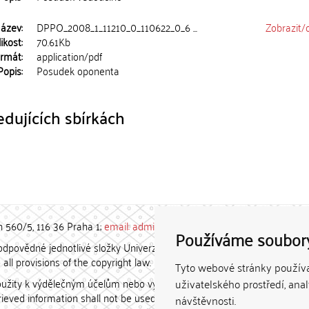
ázev:
DPPO_2008_1_11210_0_110622_0_6 ...
Zobrazit/
ikost:
70.61Kb
rmát:
application/pdf
Popis:
Posudek oponenta
dujících sbírkách
h 560/5, 116 36 Praha 1;
email: admin-repozitar [at] cuni.cz
Používáme soubor
povědné jednotlivé složky Univerzity Karlovy. / Each constituent
all provisions of the copyright law.
Tyto webové stránky používaj
užity k výdělečným účelům nebo vydávány za studijní, vědeckou
uživatelského prostředí, ana
etrieved information shall not be used for any commercial purposes
návštěvnosti.