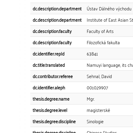
dc.description.department
Ústav Dálného východu
dc.description.department
Institute of East Asian S
dc.description.faculty
Faculty of Arts
dc.description.faculty
Filozofická fakulta
dc.identifier.repId
63841
dc.title.translated
Namuyi language, its ch
dc.contributor.referee
Sehnal, David
dc.identifier.aleph
001029907
thesis.degree.name
Mgr.
thesis.degree.level
magisterské
thesis.degree.discipline
Sinologie
thesis.degree.discipline
Chinese Studies