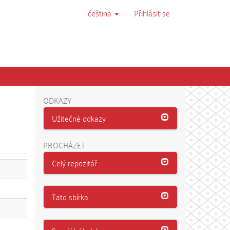
čeština
Přihlásit se
ODKAZY
Užitečné odkazy
PROCHÁZET
Celý repozitář
Tato sbírka