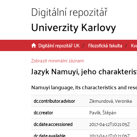
Přeskočit na obsah
Digitální repozitář UK
Filozofická fakulta
Kva
Zobrazit minimální záznam
Jazyk Namuyi, jeho charakteri
Namuyi language, its characteristics and res
dc.contributor.advisor
Zikmundová, Veronika
dc.creator
Pavlík, Štěpán
dc.date.accessioned
2017-04-12T10:21:05Z
dc.date.available
2017-04-12T10:21:05Z