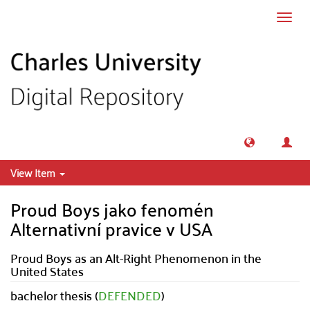
Skip to main content
Toggl
navig
View Item
Proud Boys jako fenomén
Alternativní pravice v USA
Proud Boys as an Alt-Right Phenomenon in the
United States
bachelor thesis (
DEFENDED
)