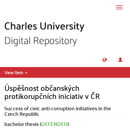
Skip to main content
Toggl
navig
View Item
Úspěšnost občanských
protikorupčních iniciativ v ČR
Success of civic anti-corruption initiatives in the
Czech Republic
bachelor thesis (
DEFENDED
)