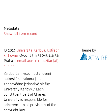
Metadata
Show full item record
© 2025
Univerzita Karlova
,
Ústřední
Theme by
knihovna
, Ovocný trh 560/5, 116 36
Praha 1;
email: admin-repozitar [at]
cuni.cz
Za dodržení všech ustanovení
autorského zákona jsou
zodpovědné jednotlivé složky
Univerzity Karlovy. / Each
constituent part of Charles
University is responsible for
adherence to all provisions of the
copyright law.