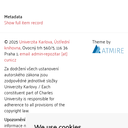
Metadata
Show full item record
© 2025
Univerzita Karlova
,
Ústřední
Theme by
knihovna
, Ovocný trh 560/5, 116 36
Praha 1;
email: admin-repozitar [at]
cuni.cz
Za dodržení všech ustanovení
autorského zákona jsou
zodpovědné jednotlivé složky
Univerzity Karlovy. / Each
constituent part of Charles
University is responsible for
adherence to all provisions of the
copyright law.
Upozornění / Notice:
Získané
We use cookies
informace nemohou být použity k