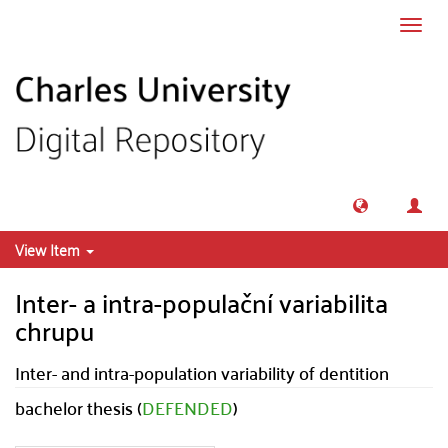
Skip to main content
Toggl
navig
View Item
Inter- a intra-populační variabilita
chrupu
Inter- and intra-population variability of dentition
bachelor thesis (
DEFENDED
)