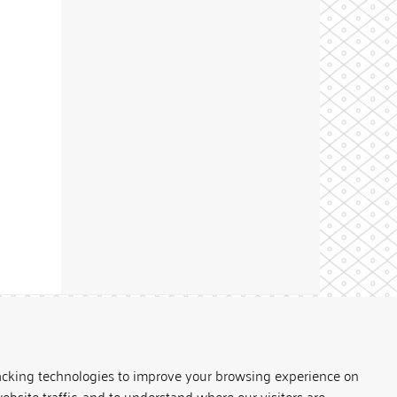
Theme by
acking technologies to improve your browsing experience on
ebsite traffic, and to understand where our visitors are