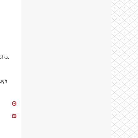
atka,
ough