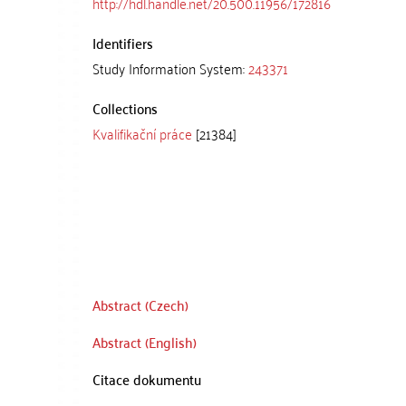
http://hdl.handle.net/20.500.11956/172816
Identifiers
Study Information System:
243371
Collections
Kvalifikační práce
[21384]
Abstract (Czech)
Abstract (English)
Citace dokumentu