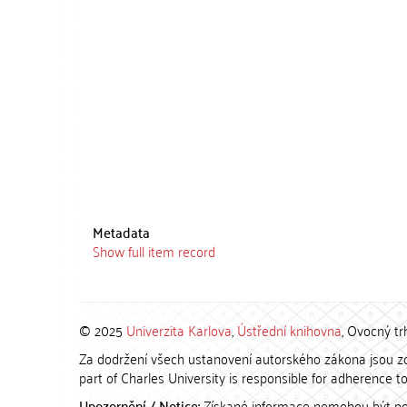
Metadata
Show full item record
© 2025
Univerzita Karlova
,
Ústřední knihovna
, Ovocný tr
Za dodržení všech ustanovení autorského zákona jsou zod
part of Charles University is responsible for adherence to 
Upozornění / Notice:
Získané informace nemohou být po