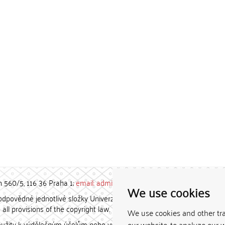
h 560/5, 116 36 Praha 1;
email: admin-repozitar [at] cuni.cz
We use cookies
povědné jednotlivé složky Univerzity Karlovy. / Each constituent
all provisions of the copyright law.
We use cookies and other tr
užity k výdělečným účelům nebo vydávány za studijní, vědeckou
our website, to analyze our w