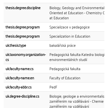
thesis.degree.discipline
Biology, Geology and Environmental S
Oriented at Education - Chemistry Or
at Education
thesis.degree.program
Specializace v pedagogice
thesis.degree.program
Specialization in Education
uk.thesis.type
bakalářská práce
uk.taxonomy.organization-
Pedagogická fakulta::Katedra biologie 
cs
environmentálních studií
uk.faculty-name.cs
Pedagogická fakulta
uk.faculty-name.en
Faculty of Education
uk.faculty-abbr.cs
PedF
uk.degree-discipline.cs
Biologie, geologie a environmentalisti
zaměřením na vzdělávání - Chemie s
zaměřením na vzdělávání