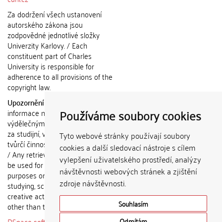
Za dodržení všech ustanovení
autorského zákona jsou
zodpovědné jednotlivé složky
Univerzity Karlovy. / Each
constituent part of Charles
University is responsible for
adherence to all provisions of the
copyright law.
Upozornění / Notice:
Získané
Používáme soubory cookies
informace nemohou být použity k
výdělečným účelům nebo vydávány
za studijní, vědeckou nebo jinou
Tyto webové stránky používají soubory
tvůrčí činnost jiné osoby než autora.
cookies a další sledovací nástroje s cílem
/ Any retrieved information shall not
vylepšení uživatelského prostředí, analýzy
be used for any commercial
návštěvnosti webových stránek a zjištění
purposes or claimed as results of
zdroje návštěvnosti.
studying, scientific or any other
creative activities of any person
Souhlasím
other than the author.
DSpace software
copyright © 2002-
Odmítám