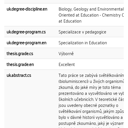
uk.degree-discipline.en
Biology, Geology and Environmental S
Oriented at Education - Chemistry Or
at Education
uk.degree-program.cs
Specializace v pedagogice
uk.degree-program.en
Specialization in Education
thesis.grade.cs
Výborně
thesis.grade.en
Excellent
uk.abstract.cs
Tato práce se zabývá světélkováním
(bioluminiscencí) u živých organismů 
zkoumá, do jaké míry je toto téma
prezentováno a vysvětlováno ve vybr
školních učebnicích. V teoretické části
jsou uvedeny obecné poznatky o
světélkování organismů, jakým způs
bylo v dávné historii vysvětlováno a
postupně zkoumáno, jaký je význam