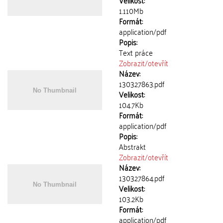
Velikost:
1.110Mb
Formát:
application/pdf
Popis:
Text práce
Zobrazit/
otevřít
Název:
130327863.pdf
Velikost:
104.7Kb
Formát:
application/pdf
Popis:
Abstrakt
Zobrazit/
otevřít
Název:
130327864.pdf
Velikost:
103.2Kb
Formát:
application/pdf