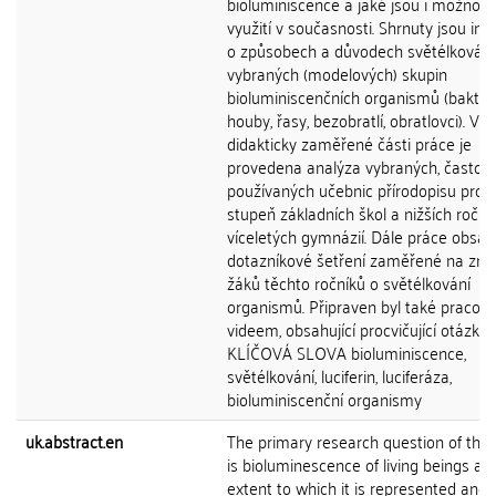
bioluminiscence a jaké jsou i možnosti
využití v současnosti. Shrnuty jsou in
o způsobech a důvodech světélkování
vybraných (modelových) skupin
bioluminiscenčních organismů (bakteri
houby, řasy, bezobratlí, obratlovci). V
didakticky zaměřené části práce je
provedena analýza vybraných, často
používaných učebnic přírodopisu pro 2
stupeň základních škol a nižších roční
víceletých gymnázií. Dále práce obsah
dotazníkové šetření zaměřené na znal
žáků těchto ročníků o světélkování
organismů. Připraven byl také pracovní 
videem, obsahující procvičující otázky.
KLÍČOVÁ SLOVA bioluminiscence,
světélkování, luciferin, luciferáza,
bioluminiscenční organismy
uk.abstract.en
The primary research question of this 
is bioluminescence of living beings an
extent to which it is represented and