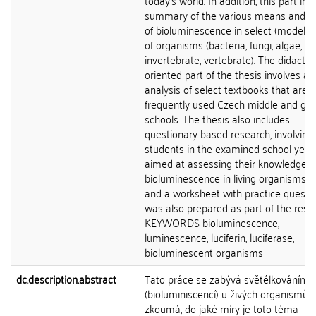
today's world. In addition, this part inc
summary of the various means and m
of bioluminescence in select (model) 
of organisms (bacteria, fungi, algae,
invertebrate, vertebrate). The didactica
oriented part of the thesis involves an
analysis of select textbooks that are
frequently used Czech middle and g
schools. The thesis also includes
questionary-based research, involving
students in the examined school year
aimed at assessing their knowledge 
bioluminescence in living organisms. 
and a worksheet with practice questi
was also prepared as part of the rese
KEYWORDS bioluminescence,
luminescence, luciferin, luciferase,
bioluminescent organisms
dc.description.abstract
Tato práce se zabývá světélkováním
(bioluminiscencí) u živých organismů 
zkoumá, do jaké míry je toto téma