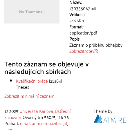
Název:
130335067.pdf
Velikost:
246.6Kb
Formát:
application/pdf
Popis:
Záznam o průběhu obhajoby
Zobrazit/
otevřít
Tento záznam se objevuje v
následujících sbírkách
Kvalifikační práce
[21384]
Theses
Zobrazit minimální záznam
© 2025
Univerzita Karlova
,
Ústřední
Theme by
knihovna
, Ovocný trh 560/5, 116 36
Praha 1;
email: admin-repozitar [at]
cuni.cz