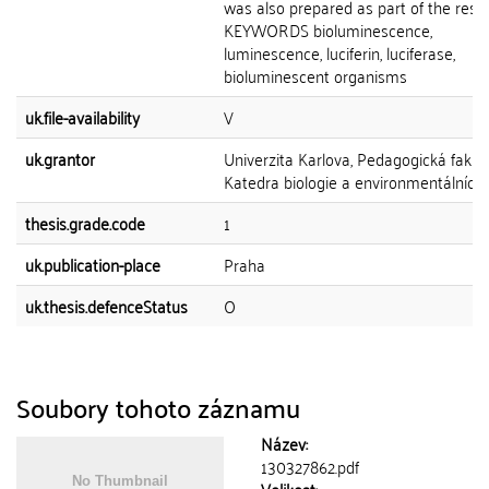
was also prepared as part of the rese
KEYWORDS bioluminescence,
luminescence, luciferin, luciferase,
bioluminescent organisms
uk.file-availability
V
uk.grantor
Univerzita Karlova, Pedagogická fakult
Katedra biologie a environmentálních 
thesis.grade.code
1
uk.publication-place
Praha
uk.thesis.defenceStatus
O
Soubory tohoto záznamu
Název:
130327862.pdf