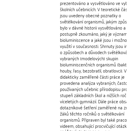
prezentováno a vysvětlováno ve vybr
školních učebnicích. V teoretické části
jsou uvedeny obecné poznatky o
světélkování organismů, jakým způs
bylo v dávné historii vysvětlováno a
postupně zkoumáno, jaký je význam
bioluminiscence a jaké jsou i možnosti
využití v současnosti. Shrnuty jsou in
o způsobech a důvodech světélkování
vybraných (modelových) skupin
bioluminiscenčních organismů (bakteri
houby, řasy, bezobratlí, obratlovci). V
didakticky zaměřené části práce je
provedena analýza vybraných, často
používaných učebnic přírodopisu pro 2
stupeň základních škol a nižších roční
víceletých gymnázií. Dále práce obsah
dotazníkové šetření zaměřené na znal
žáků těchto ročníků o světélkování
organismů. Připraven byl také pracovní 
videem, obsahující procvičující otázky.