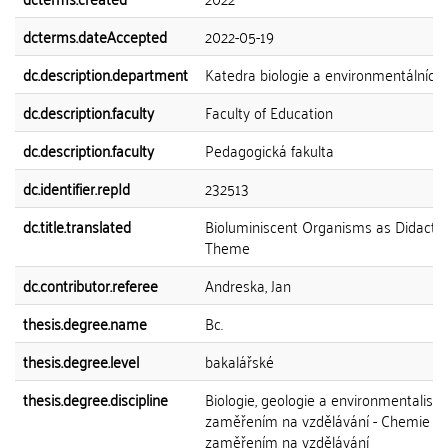
dcterms.dateAccepted
2022-05-19
dc.description.department
Katedra biologie a environmentálních 
dc.description.faculty
Faculty of Education
dc.description.faculty
Pedagogická fakulta
dc.identifier.repId
232513
dc.title.translated
Bioluminiscent Organisms as Didactic
Theme
dc.contributor.referee
Andreska, Jan
thesis.degree.name
Bc.
thesis.degree.level
bakalářské
thesis.degree.discipline
Biologie, geologie a environmentalisti
zaměřením na vzdělávání - Chemie s
zaměřením na vzdělávání