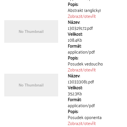
Popis:
Abstrakt (anglicky)
Zobrazit/
otevřít
Název:
130329172.pdf
Velikost:
108.4Kb
Formát:
application/pdf
Popis:
Posudek vedoucího
Zobrazit/
otevřít
Název:
130333081.pdf
Velikost:
352.3Kb
Formát:
application/pdf
Popis:
Posudek oponenta
Zobrazit/
otevřít