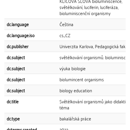
KLÍČOVÁ SLOVA bioluminiscence,
světélkování, luciferin, luciferáza,
bioluminiscenční organismy
dc.language
Čeština
dc.language.iso
cs_CZ
dc.publisher
Univerzita Karlova, Pedagogická fakul
dc.subject
světélkování organismů. bioluminisce
dc.subject
výuka biologie
dc.subject
biolumincent organisms
dc.subject
biology education
dc.title
Světélkování organismů jako didaktic
téma
dc.type
bakalářská práce
dcterms.created
2022