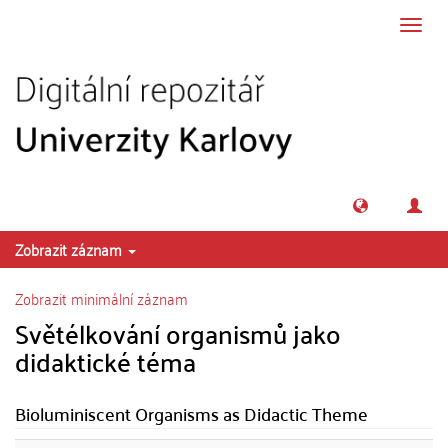
Přeskočit na obsah
Přepn
navig
Zobrazit záznam
Zobrazit minimální záznam
Světélkování organismů jako
didaktické téma
Bioluminiscent Organisms as Didactic Theme