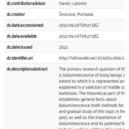
dc.contributor.advisor
Hanel, Lubomír
dc.creator
Ševicová, Michaela
dc.date.accessioned
2022-06-10T09:27:38Z
dc.date.available
2022-06-10T09:27:38Z
dc.date.issued
2022
dc.identifier.uri
http://hdl.handle.net/20.500.11956/17
dc.description.abstract
The primary research question of this 
is bioluminescence of living beings an
extent to which it is represented and
explained in a selection of middle sch
textbooks. The theoretical part of the 
establishes general facts about
bioluminescence itself, methods for t
and gradual study of this topic in the 
past, as well as the importance of
bioluminescence and its potential for 