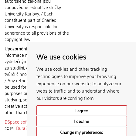
autorského zákona jsou
zodpovědné jednotlivé složky
Univerzity Karlovy. / Each
constituent part of Charles
University is responsible for
adherence to all provisions of the
copyright law.
Upozornění / Notice:
Získané
We use cookies
informace nemohou být použity k
výdělečným účelům nebo vydávány
za studijní, vědeckou nebo jinou
We use cookies and other tracking
tvůrčí činnost jiné osoby než autora.
technologies to improve your browsing
/ Any retrieved information shall not
experience on our website, to analyze our
be used for any commercial
website traffic, and to understand where
purposes or claimed as results of
our visitors are coming from.
studying, scientific or any other
creative activities of any person
I agree
other than the author.
DSpace software
copyright © 2002-
I decline
2015
DuraSpace
Change my preferences