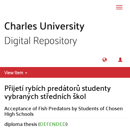
Skip to main content
Toggl
navig
View Item
Přijetí rybích predátorů studenty
vybraných středních škol
Acceptance of Fish Predators by Students of Chosen
High Schools
diploma thesis (
DEFENDED
)