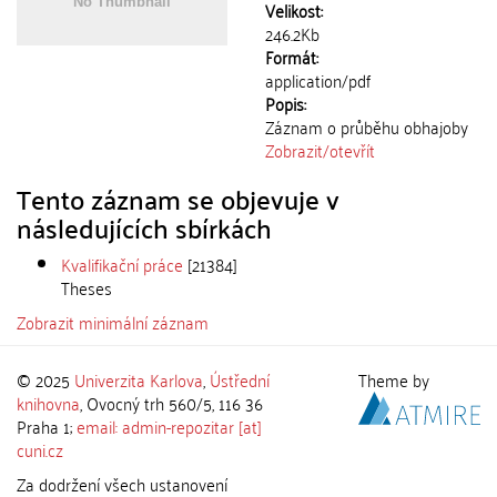
Velikost:
246.2Kb
Formát:
application/pdf
Popis:
Záznam o průběhu obhajoby
Zobrazit/
otevřít
Tento záznam se objevuje v
následujících sbírkách
Kvalifikační práce
[21384]
Theses
Zobrazit minimální záznam
© 2025
Univerzita Karlova
,
Ústřední
Theme by
knihovna
, Ovocný trh 560/5, 116 36
Praha 1;
email: admin-repozitar [at]
cuni.cz
Za dodržení všech ustanovení