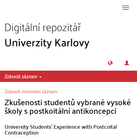
Přeskočit na obsah
Přepn
navig
Zobrazit záznam
Zobrazit minimální záznam
Zkušenosti studentů vybrané vysoké
školy s postkoitální antikoncepcí
University Students' Experience with Postcoital
Contraception