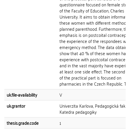
questionnaire focused on female stud
of the Faculty of Education, Charles
University. It aims to obtain informatio
these women with different methods 
planned parenthood. Furthermore, the
emphasis is on postcoital contracepti
the experience of the respondees with
emergency method. The data obtaine
show that 40 % of these women hav
experience with postcoital contracept
and in the vast majority have experie
at least one side effect. The second s
of the practical part is focused on
pharmacies in the Czech Republic. This.
uk.file-availability
V
uk.grantor
Univerzita Karlova, Pedagogická fakult
Katedra pedagogiky
thesis.grade.code
1