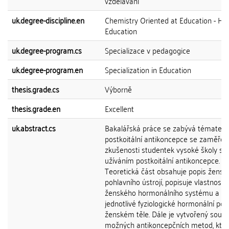
vzdělávání
uk.degree-discipline.en
Chemistry Oriented at Education - He
Education
uk.degree-program.cs
Specializace v pedagogice
uk.degree-program.en
Specialization in Education
thesis.grade.cs
Výborně
thesis.grade.en
Excellent
uk.abstract.cs
Bakalářská práce se zabývá tématem
postkoitální antikoncepce se zaměře
zkušenosti studentek vysoké školy s
užíváním postkoitální antikoncepce.
Teoretická část obsahuje popis žensk
pohlavního ústrojí, popisuje vlastnosti
ženského hormonálního systému a
jednotlivé fyziologické hormonální po
ženském těle. Dále je vytvořený souh
možných antikoncepčních metod, kte