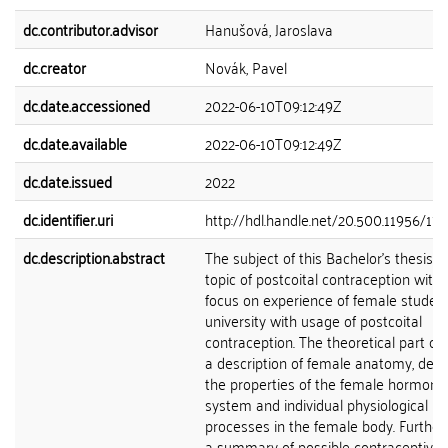
dc.contributor.advisor
Hanušová, Jaroslava
dc.creator
Novák, Pavel
dc.date.accessioned
2022-06-10T09:12:49Z
dc.date.available
2022-06-10T09:12:49Z
dc.date.issued
2022
dc.identifier.uri
http://hdl.handle.net/20.500.11956/17
dc.description.abstract
The subject of this Bachelor's thesis is
topic of postcoital contraception with 
focus on experience of female student
university with usage of postcoital
contraception. The theoretical part co
a description of female anatomy, desc
the properties of the female hormona
system and individual physiological
processes in the female body. Furthe
a summary of possible contraceptive