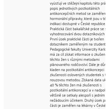
vyúsťují ve stěžejní kapitolu této práce
popis jednotlivých postkoitálních
antikoncepčních metod se zaměření
hormonální přípravky, které jsou v tét
indikaci dostupné v České republice.
Praktická část bakalářské práce se sk
vyhodnocování dvou dotazníkových šet
První úsek praktické části je tvořen
dotazníkem zaměřeným na studentky
Pedagogické fakulty Univerzity Karlov
má za cíl získat informace o zkušeno
těchto žen s různými metodami
plánovaného rodičovství. Dále je důra
kladen na postkoitální antikoncepci a
zkušenosti oslovených studentek s to
nouzovou metodou. Získaná data ukazu
40 % těchto žen má zkušenosti s
postkoitální antikoncepcí a v nadpolov
většině se setkaly alespoň s jedním
nežádoucím účinkem. Druhý úsek prak
části je zaměřen na lékárny v České