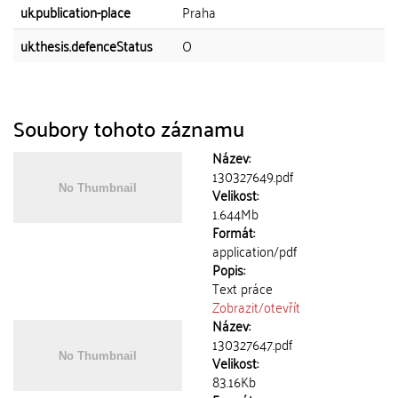
uk.publication-place
Praha
uk.thesis.defenceStatus
O
Soubory tohoto záznamu
Název:
130327649.pdf
Velikost:
1.644Mb
Formát:
application/pdf
Popis:
Text práce
Zobrazit/
otevřít
Název:
130327647.pdf
Velikost:
83.16Kb