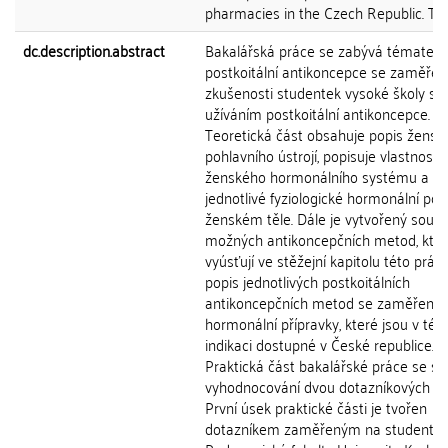
pharmacies in the Czech Republic. This.
dc.description.abstract
Bakalářská práce se zabývá tématem
postkoitální antikoncepce se zaměře
zkušenosti studentek vysoké školy s
užíváním postkoitální antikoncepce.
Teoretická část obsahuje popis žensk
pohlavního ústrojí, popisuje vlastnosti
ženského hormonálního systému a
jednotlivé fyziologické hormonální po
ženském těle. Dále je vytvořený souh
možných antikoncepčních metod, kte
vyúsťují ve stěžejní kapitolu této práce
popis jednotlivých postkoitálních
antikoncepčních metod se zaměření
hormonální přípravky, které jsou v tét
indikaci dostupné v České republice.
Praktická část bakalářské práce se sk
vyhodnocování dvou dotazníkových šet
První úsek praktické části je tvořen
dotazníkem zaměřeným na studentky