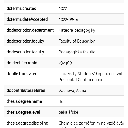
dcterms.created
2022
dcterms.dateAccepted
2022-05-16
dc.description.department
Katedra pedagogiky
dc.description.faculty
Faculty of Education
dc.description.faculty
Pedagogická fakulta
dc.identifier.repId
232409
dc.title.translated
University Students' Experience with
Postcoital Contraception
dc.contributor.referee
Váchová, Alena
thesis.degree.name
Bc.
thesis.degree.level
bakalářské
thesis.degree.discipline
Chemie se zaměřením na vzdělávání 