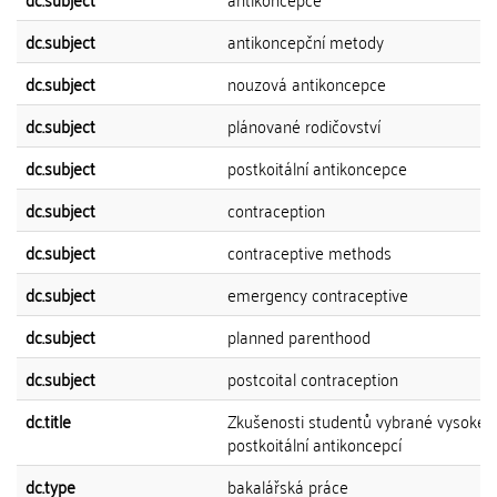
dc.subject
antikoncepční metody
dc.subject
nouzová antikoncepce
dc.subject
plánované rodičovství
dc.subject
postkoitální antikoncepce
dc.subject
contraception
dc.subject
contraceptive methods
dc.subject
emergency contraceptive
dc.subject
planned parenthood
dc.subject
postcoital contraception
dc.title
Zkušenosti studentů vybrané vysoké š
postkoitální antikoncepcí
dc.type
bakalářská práce