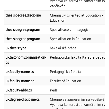
Výchova ke zdraví se zaměřením na
vzdělávání
thesis.degree.discipline
Chemistry Oriented at Education - He
Education
thesis.degree.program
Specializace v pedagogice
thesis.degree.program
Specialization in Education
uk.thesis.type
bakalářská práce
uk.taxonomy.organization-
Pedagogická fakulta::Katedra pedagog
cs
uk.faculty-name.cs
Pedagogická fakulta
uk.faculty-name.en
Faculty of Education
uk.faculty-abbr.cs
PedF
uk.degree-discipline.cs
Chemie se zaměřením na vzdělávání 
Výchova ke zdraví se zaměřením na