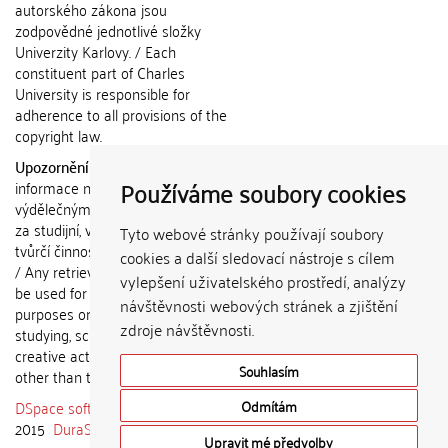
autorského zákona jsou
zodpovědné jednotlivé složky
Univerzity Karlovy. / Each
constituent part of Charles
University is responsible for
adherence to all provisions of the
copyright law.
Upozornění / Notice:
Získané
Používáme soubory cookies
informace nemohou být použity k
výdělečným účelům nebo vydávány
za studijní, vědeckou nebo jinou
Tyto webové stránky používají soubory
tvůrčí činnost jiné osoby než autora.
cookies a další sledovací nástroje s cílem
/ Any retrieved information shall not
vylepšení uživatelského prostředí, analýzy
be used for any commercial
návštěvnosti webových stránek a zjištění
purposes or claimed as results of
zdroje návštěvnosti.
studying, scientific or any other
creative activities of any person
Souhlasím
other than the author.
DSpace software
copyright © 2002-
Odmítám
2015
DuraSpace
Upravit mé předvolby