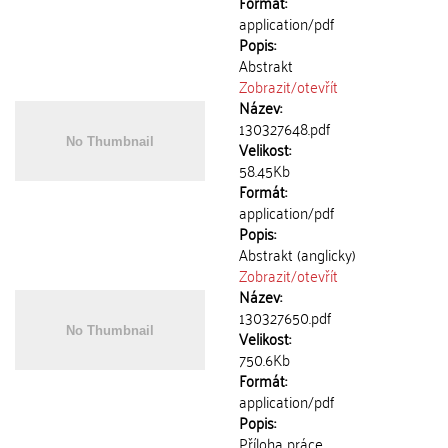
Formát:
application/pdf
Popis:
Abstrakt
Zobrazit/
otevřít
Název:
130327648.pdf
Velikost:
58.45Kb
Formát:
application/pdf
Popis:
Abstrakt (anglicky)
Zobrazit/
otevřít
Název:
130327650.pdf
Velikost:
750.6Kb
Formát:
application/pdf
Popis:
Příloha práce