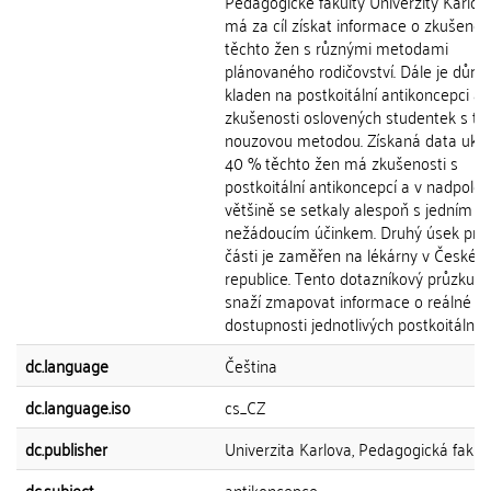
Pedagogické fakulty Univerzity Karlov
má za cíl získat informace o zkušeno
těchto žen s různými metodami
plánovaného rodičovství. Dále je důra
kladen na postkoitální antikoncepci a
zkušenosti oslovených studentek s to
nouzovou metodou. Získaná data ukazu
40 % těchto žen má zkušenosti s
postkoitální antikoncepcí a v nadpolov
většině se setkaly alespoň s jedním
nežádoucím účinkem. Druhý úsek prak
části je zaměřen na lékárny v České
republice. Tento dotazníkový průzkum
snaží zmapovat informace o reálné
dostupnosti jednotlivých postkoitálních.
dc.language
Čeština
dc.language.iso
cs_CZ
dc.publisher
Univerzita Karlova, Pedagogická fakul
dc.subject
antikoncepce