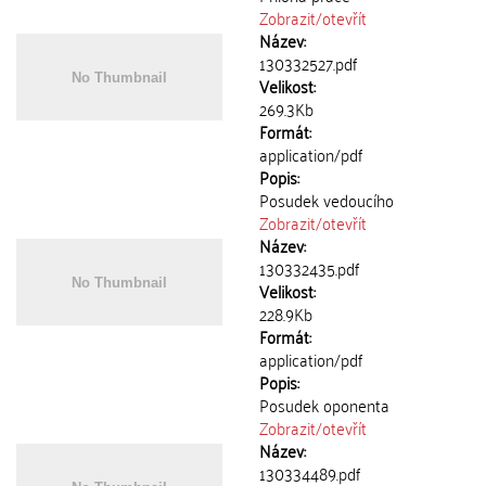
Zobrazit/
otevřít
Název:
130332527.pdf
Velikost:
269.3Kb
Formát:
application/pdf
Popis:
Posudek vedoucího
Zobrazit/
otevřít
Název:
130332435.pdf
Velikost:
228.9Kb
Formát:
application/pdf
Popis:
Posudek oponenta
Zobrazit/
otevřít
Název:
130334489.pdf