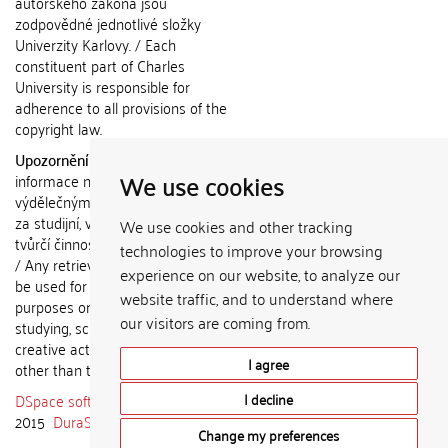
autorského zákona jsou
zodpovědné jednotlivé složky
Univerzity Karlovy. / Each
constituent part of Charles
University is responsible for
adherence to all provisions of the
copyright law.
Upozornění / Notice:
Získané
We use cookies
informace nemohou být použity k
výdělečným účelům nebo vydávány
za studijní, vědeckou nebo jinou
We use cookies and other tracking
tvůrčí činnost jiné osoby než autora.
technologies to improve your browsing
/ Any retrieved information shall not
experience on our website, to analyze our
be used for any commercial
website traffic, and to understand where
purposes or claimed as results of
our visitors are coming from.
studying, scientific or any other
creative activities of any person
I agree
other than the author.
DSpace software
copyright © 2002-
I decline
2015
DuraSpace
Change my preferences