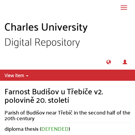
Skip to main content
Toggl
navig
View Item
Farnost Budišov u Třebíče v2.
polovině 20. století
Parish of Budišov near Třebíč in the second half of the
20th century
diploma thesis (
DEFENDED
)