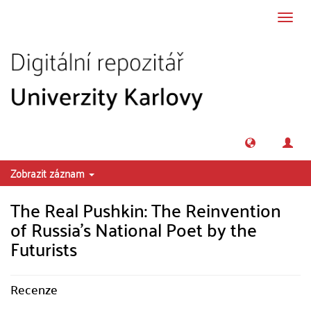
Přeskočit na obsah
Přepn
navig
Zobrazit záznam
The Real Pushkin: The Reinvention
of Russia’s National Poet by the
Futurists
Recenze