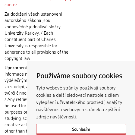
cuni.cz
Za dodržení všech ustanovení
autorského zákona jsou
zodpovědné jednotlivé složky
Univerzity Karlovy. / Each
constituent part of Charles
University is responsible for
adherence to all provisions of the
copyright law.
Upozornění / Notice:
Získané
Používáme soubory cookies
informace nemohou být použity k
výdělečným účelům nebo vydávány
za studijní, vědeckou nebo jinou
Tyto webové stránky používají soubory
tvůrčí činnost jiné osoby než autora.
cookies a další sledovací nástroje s cílem
/ Any retrieved information shall not
vylepšení uživatelského prostředí, analýzy
be used for any commercial
návštěvnosti webových stránek a zjištění
purposes or claimed as results of
zdroje návštěvnosti.
studying, scientific or any other
creative activities of any person
Souhlasím
other than the author.