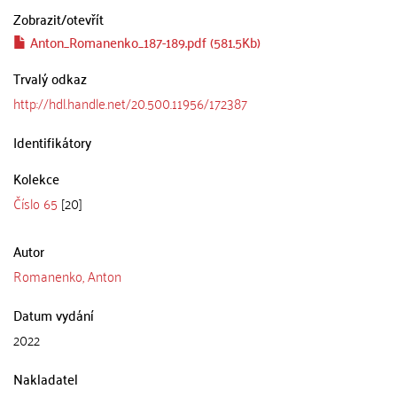
Zobrazit/
otevřít
Anton_Romanenko_187-189.pdf (581.5Kb)
Trvalý odkaz
http://hdl.handle.net/20.500.11956/172387
Identifikátory
Kolekce
Číslo 65
[20]
Autor
Romanenko, Anton
Datum vydání
2022
Nakladatel