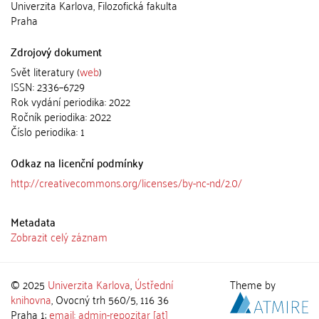
Univerzita Karlova, Filozofická fakulta
Praha
Zdrojový dokument
Svět literatury (
web
)
ISSN: 2336–6729
Rok vydání periodika: 2022
Ročník periodika: 2022
Číslo periodika: 1
Odkaz na licenční podmínky
http://creativecommons.org/licenses/by-nc-nd/2.0/
Metadata
Zobrazit celý záznam
© 2025
Univerzita Karlova
,
Ústřední
Theme by
knihovna
, Ovocný trh 560/5, 116 36
Praha 1;
email: admin-repozitar [at]