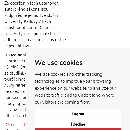
Za dodržení všech ustanovení
autorského zákona jsou
zodpovědné jednotlivé složky
Univerzity Karlovy. / Each
constituent part of Charles
University is responsible for
adherence to all provisions of the
copyright law.
Upozornění / Notice:
Získané
We use cookies
informace nemohou být použity k
výdělečným účelům nebo vydávány
za studijní, vědeckou nebo jinou
We use cookies and other tracking
tvůrčí činnost jiné osoby než autora.
technologies to improve your browsing
/ Any retrieved information shall not
experience on our website, to analyze our
be used for any commercial
website traffic, and to understand where
purposes or claimed as results of
our visitors are coming from.
studying, scientific or any other
creative activities of any person
I agree
other than the author.
DSpace software
copyright © 2002-
I decline