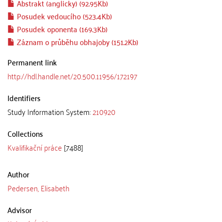
Abstrakt (anglicky) (92.95Kb)
Posudek vedoucího (523.4Kb)
Posudek oponenta (169.3Kb)
Záznam o průběhu obhajoby (151.2Kb)
Permanent link
http://hdl.handle.net/20.500.11956/172197
Identifiers
Study Information System:
210920
Collections
Kvalifikační práce
[7488]
Author
Pedersen, Elisabeth
Advisor