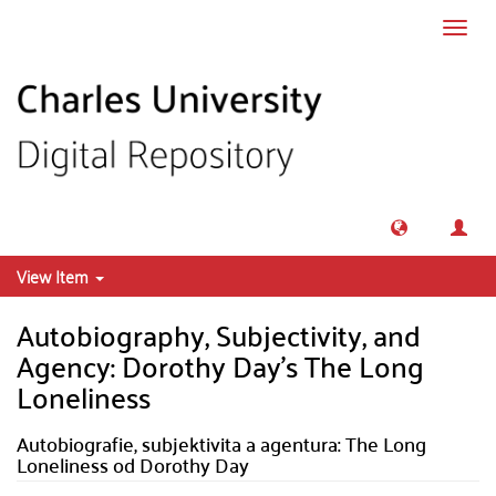
Skip to main content
Toggl
navig
View Item
Autobiography, Subjectivity, and
Agency: Dorothy Day's The Long
Loneliness
Autobiografie, subjektivita a agentura: The Long
Loneliness od Dorothy Day