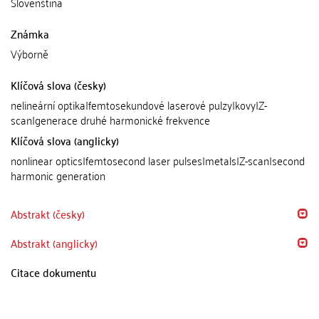
Slovenština
Známka
Výborně
Klíčová slova (česky)
nelineární optika|femtosekundové laserové pulzy|kovy|Z-
scan|generace druhé harmonické frekvence
Klíčová slova (anglicky)
nonlinear optics|femtosecond laser pulses|metals|Z-scan|second
harmonic generation
Abstrakt (česky)
Abstrakt (anglicky)
Citace dokumentu