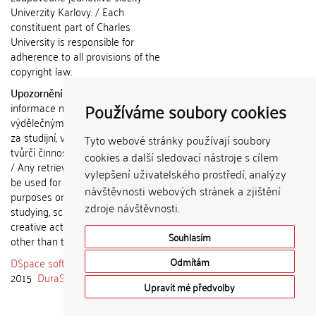
Univerzity Karlovy. / Each
constituent part of Charles
University is responsible for
adherence to all provisions of the
copyright law.
Upozornění / Notice:
Získané
Používáme soubory cookies
informace nemohou být použity k
výdělečným účelům nebo vydávány
za studijní, vědeckou nebo jinou
Tyto webové stránky používají soubory
tvůrčí činnost jiné osoby než autora.
cookies a další sledovací nástroje s cílem
/ Any retrieved information shall not
vylepšení uživatelského prostředí, analýzy
be used for any commercial
návštěvnosti webových stránek a zjištění
purposes or claimed as results of
zdroje návštěvnosti.
studying, scientific or any other
creative activities of any person
Souhlasím
other than the author.
DSpace software
copyright © 2002-
Odmítám
2015
DuraSpace
Upravit mé předvolby