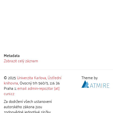
Metadata
Zobrazit celý záznam
© 2025
Univerzita Karlova
,
Ústřední
Theme by
knihovna
, Ovocný trh 560/5, 116 36
Praha 1;
email: admin-repozitar [at]
cuni.cz
Za dodržení všech ustanovení
autorského zákona jsou
zodpovědné jednotlivé složky