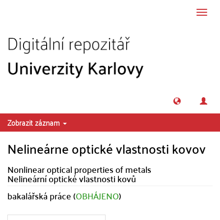
Přeskočit na obsah
Přepn
navig
Zobrazit záznam
Nelineárne optické vlastnosti kovov
Nonlinear optical properties of metals
Nelineární optické vlastnosti kovů
bakalářská práce (
OBHÁJENO
)