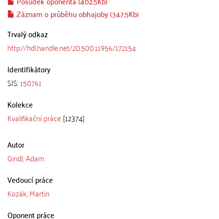
Posudek oponenta (402.5Kb)
Záznam o průběhu obhajoby (347.5Kb)
Trvalý odkaz
http://hdl.handle.net/20.500.11956/172154
Identifikátory
SIS:
150761
Kolekce
Kvalifikační práce
[12374]
Autor
Gindl, Adam
Vedoucí práce
Kozák, Martin
Oponent práce