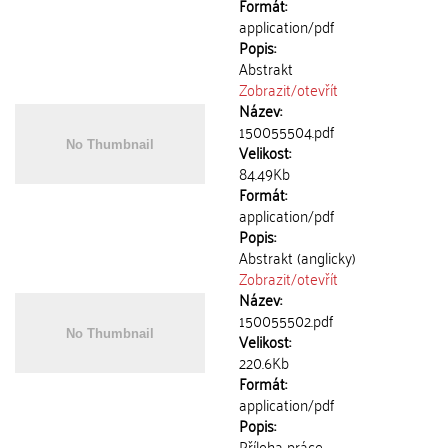
Formát:
application/pdf
Popis:
Abstrakt
Zobrazit/
otevřít
Název:
150055504.pdf
Velikost:
84.49Kb
Formát:
application/pdf
Popis:
Abstrakt (anglicky)
Zobrazit/
otevřít
Název:
150055502.pdf
Velikost:
220.6Kb
Formát:
application/pdf
Popis:
Příloha práce