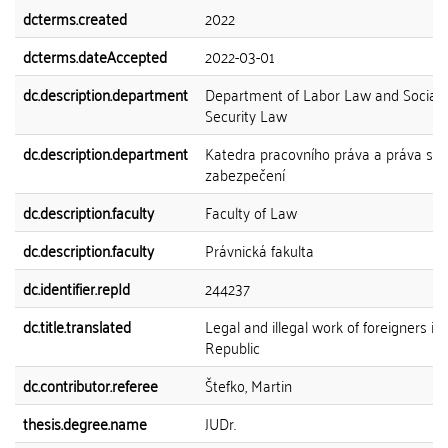
dcterms.created
2022
dcterms.dateAccepted
2022-03-01
dc.description.department
Department of Labor Law and Social
Security Law
dc.description.department
Katedra pracovního práva a práva soc
zabezpečení
dc.description.faculty
Faculty of Law
dc.description.faculty
Právnická fakulta
dc.identifier.repId
244237
dc.title.translated
Legal and illegal work of foreigners in
Republic
dc.contributor.referee
Štefko, Martin
thesis.degree.name
JUDr.