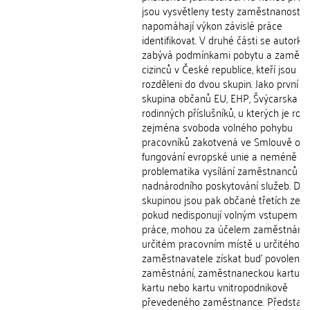
jsou vysvětleny testy zaměstnanosti, 
napomáhají výkon závislé práce
identifikovat. V druhé části se autorka
zabývá podmínkami pobytu a zaměst
cizinců v České republice, kteří jsou
rozděleni do dvou skupin. Jako první je
skupina občanů EU, EHP, Švýcarska a j
rodinných příslušníků, u kterých je ro
zejména svoboda volného pohybu
pracovníků zakotvená ve Smlouvě o
fungování evropské unie a neméně dů
problematika vysílání zaměstnanců v 
nadnárodního poskytování služeb. Dr
skupinou jsou pak občané třetích zemí,
pokud nedisponují volným vstupem na
práce, mohou za účelem zaměstnání 
určitém pracovním místě u určitého
zaměstnavatele získat buď povolení k
zaměstnání, zaměstnaneckou kartu, 
kartu nebo kartu vnitropodnikově
převedeného zaměstnance. Představ