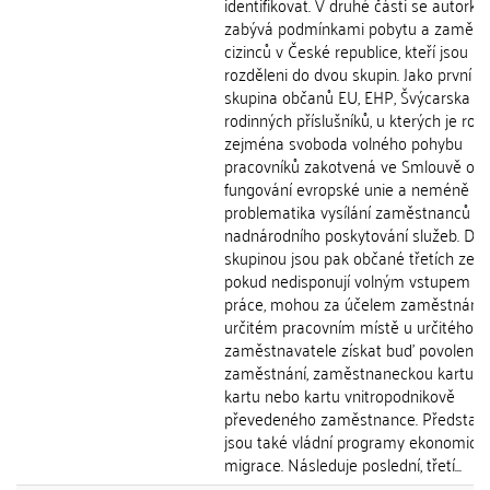
identifikovat. V druhé části se autorka
zabývá podmínkami pobytu a zaměst
cizinců v České republice, kteří jsou
rozděleni do dvou skupin. Jako první je
skupina občanů EU, EHP, Švýcarska a j
rodinných příslušníků, u kterých je ro
zejména svoboda volného pohybu
pracovníků zakotvená ve Smlouvě o
fungování evropské unie a neméně dů
problematika vysílání zaměstnanců v 
nadnárodního poskytování služeb. Dr
skupinou jsou pak občané třetích zemí,
pokud nedisponují volným vstupem na
práce, mohou za účelem zaměstnání 
určitém pracovním místě u určitého
zaměstnavatele získat buď povolení k
zaměstnání, zaměstnaneckou kartu, 
kartu nebo kartu vnitropodnikově
převedeného zaměstnance. Představ
jsou také vládní programy ekonomick
migrace. Následuje poslední, třetí...