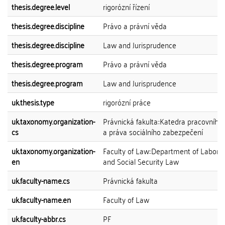
thesis.degree.level
rigorózní řízení
thesis.degree.discipline
Právo a právní věda
thesis.degree.discipline
Law and Jurisprudence
thesis.degree.program
Právo a právní věda
thesis.degree.program
Law and Jurisprudence
uk.thesis.type
rigorózní práce
uk.taxonomy.organization-
Právnická fakulta::Katedra pracovního
cs
a práva sociálního zabezpečení
uk.taxonomy.organization-
Faculty of Law::Department of Labor 
en
and Social Security Law
uk.faculty-name.cs
Právnická fakulta
uk.faculty-name.en
Faculty of Law
uk.faculty-abbr.cs
PF