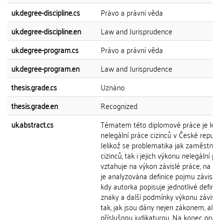
uk.degree-discipline.cs
Právo a právní věda
uk.degree-discipline.en
Law and Jurisprudence
uk.degree-program.cs
Právo a právní věda
uk.degree-program.en
Law and Jurisprudence
thesis.grade.cs
Uznáno
thesis.grade.en
Recognized
uk.abstract.cs
Tématem této diplomové práce je legá
nelegální práce cizinců v České republ
Jelikož se problematika jak zaměstná
cizinců, tak i jejich výkonu nelegální p
vztahuje na výkon závislé práce, na z
je analyzována definice pojmu závislé 
kdy autorka popisuje jednotlivé definič
znaky a další podmínky výkonu závisl
tak, jak jsou dány nejen zákonem, ale i
příslušnou judikaturou. Na konec první