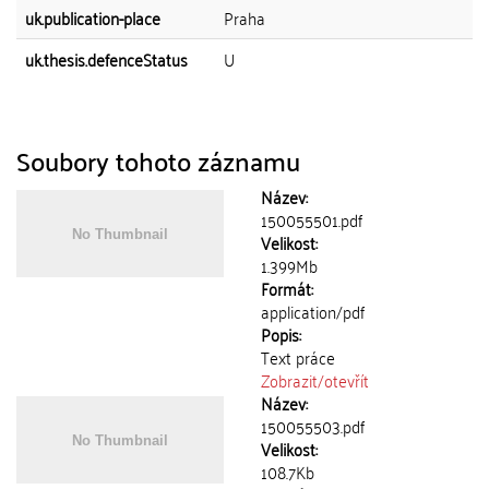
uk.publication-place
Praha
uk.thesis.defenceStatus
U
Soubory tohoto záznamu
Název:
150055501.pdf
Velikost:
1.399Mb
Formát:
application/pdf
Popis:
Text práce
Zobrazit/
otevřít
Název:
150055503.pdf
Velikost:
108.7Kb