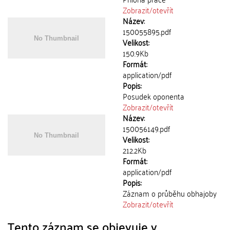
Zobrazit/
otevřít
Název:
150055895.pdf
Velikost:
150.9Kb
Formát:
application/pdf
Popis:
Posudek oponenta
Zobrazit/
otevřít
Název:
150056149.pdf
Velikost:
212.2Kb
Formát:
application/pdf
Popis:
Záznam o průběhu obhajoby
Zobrazit/
otevřít
Tento záznam se objevuje v