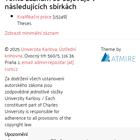
následujících sbírkách
Kvalifikační práce
[15249]
Theses
Zobrazit minimální záznam
© 2025
Univerzita Karlova
,
Ústřední
Theme by
knihovna
, Ovocný trh 560/5, 116 36
Praha 1;
email: admin-repozitar [at]
cuni.cz
Za dodržení všech ustanovení
autorského zákona jsou
zodpovědné jednotlivé složky
Univerzity Karlovy. / Each
constituent part of Charles
University is responsible for
adherence to all provisions of the
copyright law.
Upozornění / Notice:
Získané