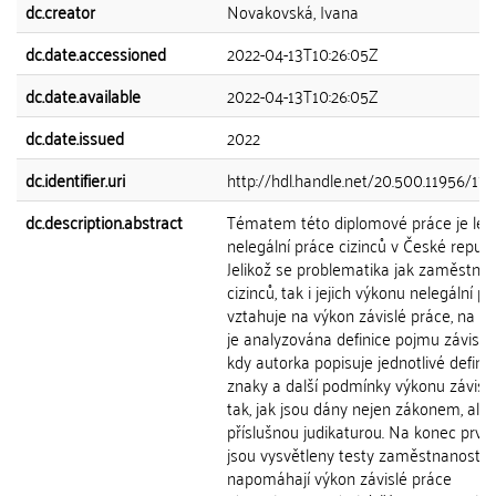
dc.creator
Novakovská, Ivana
dc.date.accessioned
2022-04-13T10:26:05Z
dc.date.available
2022-04-13T10:26:05Z
dc.date.issued
2022
dc.identifier.uri
http://hdl.handle.net/20.500.11956/172
dc.description.abstract
Tématem této diplomové práce je legá
nelegální práce cizinců v České republ
Jelikož se problematika jak zaměstná
cizinců, tak i jejich výkonu nelegální p
vztahuje na výkon závislé práce, na z
je analyzována definice pojmu závislé 
kdy autorka popisuje jednotlivé definič
znaky a další podmínky výkonu závisl
tak, jak jsou dány nejen zákonem, ale i
příslušnou judikaturou. Na konec první
jsou vysvětleny testy zaměstnanosti, 
napomáhají výkon závislé práce