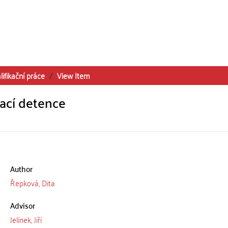
lifikační práce
View Item
ací detence
Author
Řepková, Dita
Advisor
Jelínek, Jiří