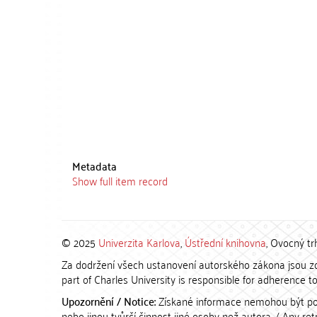
Metadata
Show full item record
© 2025
Univerzita Karlova
,
Ústřední knihovna
, Ovocný tr
Za dodržení všech ustanovení autorského zákona jsou zod
part of Charles University is responsible for adherence to 
Upozornění / Notice:
Získané informace nemohou být po
nebo jinou tvůrčí činnost jiné osoby než autora. / Any r