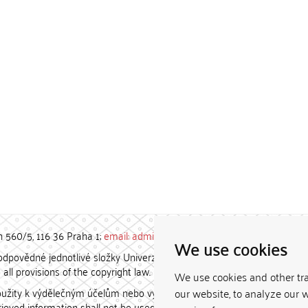
h 560/5, 116 36 Praha 1;
email: admin-repozitar [at] cuni.cz
We use cookies
povědné jednotlivé složky Univerzity Karlovy. / Each constituent
all provisions of the copyright law.
We use cookies and other tr
užity k výdělečným účelům nebo vydávány za studijní, vědeckou
our website, to analyze our w
etrieved information shall not be used for any commercial purposes