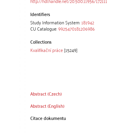
http://hdl.handle.net/20.500.11956/172111
Identifiers
Study Information System:
181942
CU Catalogue:
9925470181206986
Collections
Kvalifikační práce
[15249]
Abstract (Czech)
Abstract (English)
Citace dokumentu