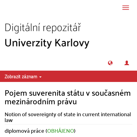
Přeskočit na obsah
Přepn
navig
Zobrazit záznam
Pojem suverenita státu v současném
mezinárodním právu
Notion of sovereignty of state in current international
law
diplomová práce (
OBHÁJENO
)