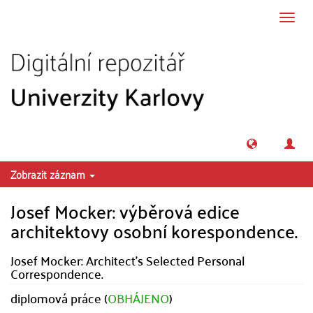
Přeskočit na obsah
Přepn
navig
Zobrazit záznam
Josef Mocker: výběrová edice
architektovy osobní korespondence.
Josef Mocker: Architect's Selected Personal
Correspondence.
diplomová práce (
OBHÁJENO
)