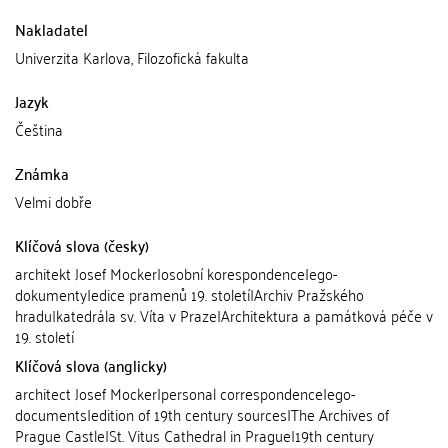
Nakladatel
Univerzita Karlova, Filozofická fakulta
Jazyk
Čeština
Známka
Velmi dobře
Klíčová slova (česky)
architekt Josef Mocker|osobní korespondence|ego-
dokumenty|edice pramenů 19. století|Archiv Pražského
hradu|katedrála sv. Víta v Praze|Architektura a památková péče v
19. století
Klíčová slova (anglicky)
architect Josef Mocker|personal correspondence|ego-
documents|edition of 19th century sources|The Archives of
Prague Castle|St. Vitus Cathedral in Prague|19th century