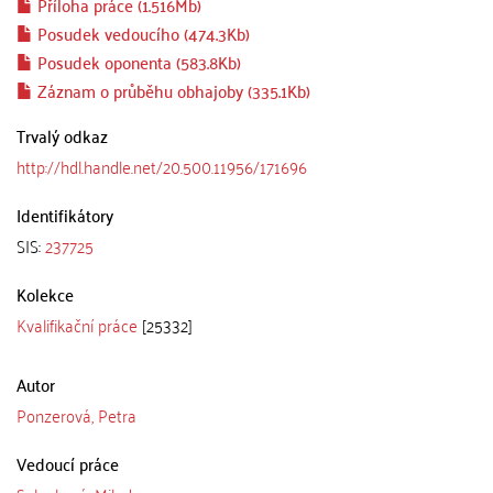
Příloha práce (1.516Mb)
Posudek vedoucího (474.3Kb)
Posudek oponenta (583.8Kb)
Záznam o průběhu obhajoby (335.1Kb)
Trvalý odkaz
http://hdl.handle.net/20.500.11956/171696
Identifikátory
SIS:
237725
Kolekce
Kvalifikační práce
[25332]
Autor
Ponzerová, Petra
Vedoucí práce