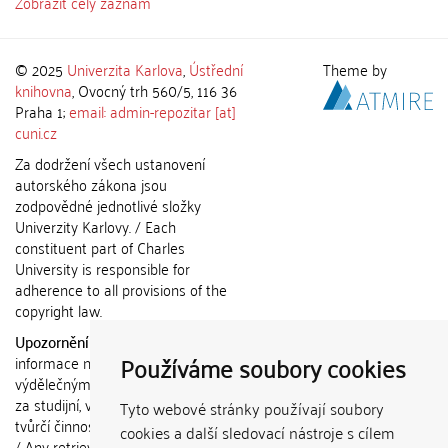
Zobrazit celý záznam
© 2025
Univerzita Karlova
,
Ústřední
Theme by
knihovna
, Ovocný trh 560/5, 116 36
Praha 1;
email: admin-repozitar [at]
cuni.cz
Za dodržení všech ustanovení
autorského zákona jsou
zodpovědné jednotlivé složky
Univerzity Karlovy. / Each
constituent part of Charles
University is responsible for
adherence to all provisions of the
copyright law.
Upozornění / Notice:
Získané
Používáme soubory cookies
informace nemohou být použity k
výdělečným účelům nebo vydávány
za studijní, vědeckou nebo jinou
Tyto webové stránky používají soubory
tvůrčí činnost jiné osoby než autora.
cookies a další sledovací nástroje s cílem
/ Any retrieved information shall not