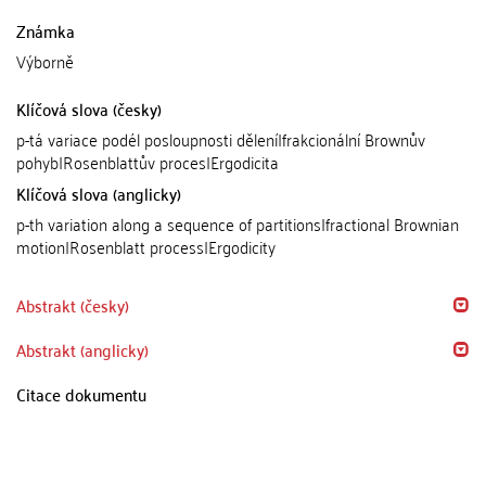
Známka
Výborně
Klíčová slova (česky)
p-tá variace podél posloupnosti dělení|frakcionální Brownův
pohyb|Rosenblattův proces|Ergodicita
Klíčová slova (anglicky)
p-th variation along a sequence of partitions|fractional Brownian
motion|Rosenblatt process|Ergodicity
Abstrakt (česky)
Abstrakt (anglicky)
Citace dokumentu