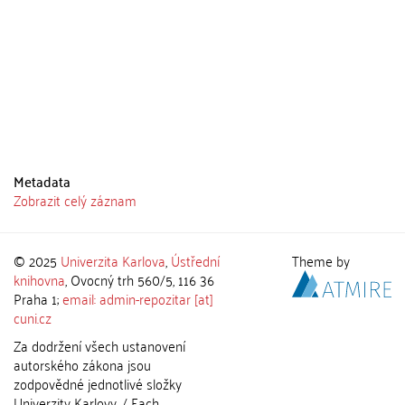
Metadata
Zobrazit celý záznam
© 2025
Univerzita Karlova
,
Ústřední
Theme by
knihovna
, Ovocný trh 560/5, 116 36
Praha 1;
email: admin-repozitar [at]
cuni.cz
Za dodržení všech ustanovení
autorského zákona jsou
zodpovědné jednotlivé složky
Univerzity Karlovy. / Each