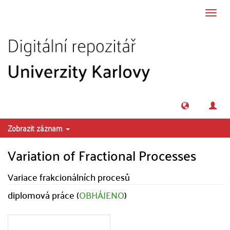
Přeskočit na obsah
Přepn
navig
Zobrazit záznam
Variation of Fractional Processes
Variace frakcionálních procesů
diplomová práce (
OBHÁJENO
)