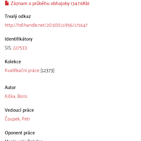
Záznam o průběhu obhajoby (347.6Kb)
Trvalý odkaz
http://hdl.handle.net/20.500.11956/171647
Identifikátory
SIS:
227533
Kolekce
Kvalifikační práce
[12373]
Autor
Kiška, Boris
Vedoucí práce
Čoupek, Petr
Oponent práce