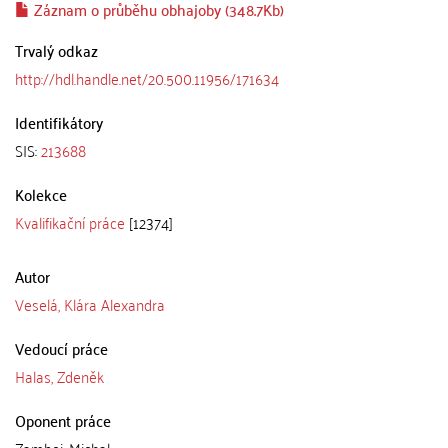
Záznam o průběhu obhajoby (348.7Kb)
Trvalý odkaz
http://hdl.handle.net/20.500.11956/171634
Identifikátory
SIS:
213688
Kolekce
Kvalifikační práce
[12374]
Autor
Veselá, Klára Alexandra
Vedoucí práce
Halas, Zdeněk
Oponent práce