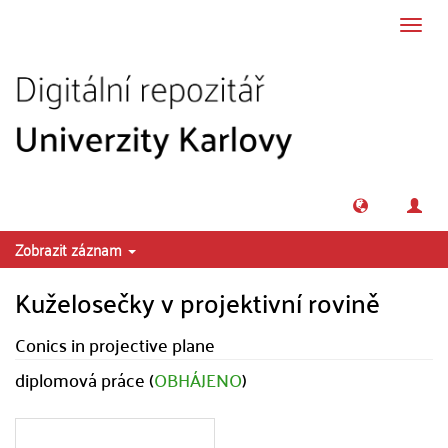
Přeskočit na obsah
Přepn
navig
Zobrazit záznam
Kuželosečky v projektivní rovině
Conics in projective plane
diplomová práce (
OBHÁJENO
)