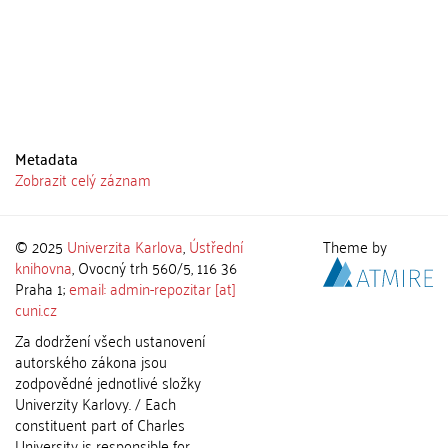
Metadata
Zobrazit celý záznam
© 2025
Univerzita Karlova
,
Ústřední
Theme by
knihovna
, Ovocný trh 560/5, 116 36
Praha 1;
email: admin-repozitar [at]
cuni.cz
Za dodržení všech ustanovení
autorského zákona jsou
zodpovědné jednotlivé složky
Univerzity Karlovy. / Each
constituent part of Charles
University is responsible for