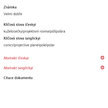
Známka
Velmi dobře
Klíčová slova (česky)
kuželosečky|projektivní rovina|pól|polára
Klíčová slova (anglicky)
conics|projective plane|pole|polar
Abstrakt (česky)
Abstrakt (anglicky)
Citace dokumentu