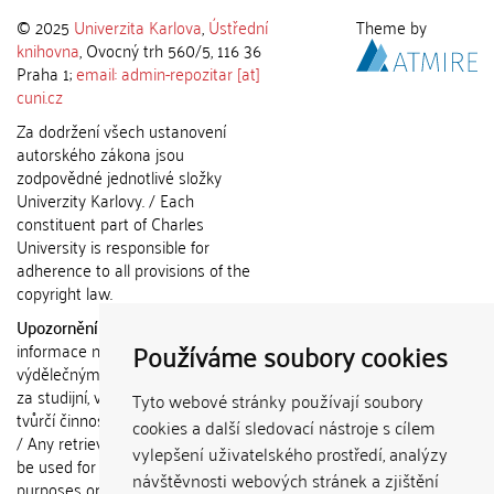
© 2025
Univerzita Karlova
,
Ústřední
Theme by
knihovna
, Ovocný trh 560/5, 116 36
Praha 1;
email: admin-repozitar [at]
cuni.cz
Za dodržení všech ustanovení
autorského zákona jsou
zodpovědné jednotlivé složky
Univerzity Karlovy. / Each
constituent part of Charles
University is responsible for
adherence to all provisions of the
copyright law.
Upozornění / Notice:
Získané
Používáme soubory cookies
informace nemohou být použity k
výdělečným účelům nebo vydávány
za studijní, vědeckou nebo jinou
Tyto webové stránky používají soubory
tvůrčí činnost jiné osoby než autora.
cookies a další sledovací nástroje s cílem
/ Any retrieved information shall not
vylepšení uživatelského prostředí, analýzy
be used for any commercial
návštěvnosti webových stránek a zjištění
purposes or claimed as results of