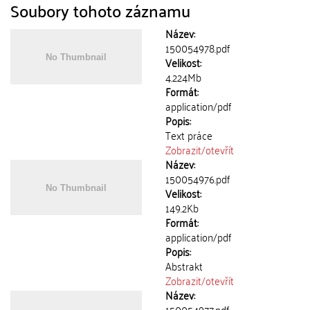
Soubory tohoto záznamu
Název:
150054978.pdf
Velikost:
4.224Mb
Formát:
application/pdf
Popis:
Text práce
Zobrazit/
otevřít
Název:
150054976.pdf
Velikost:
149.2Kb
Formát:
application/pdf
Popis:
Abstrakt
Zobrazit/
otevřít
Název:
150054977.pdf