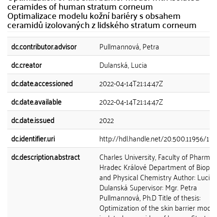
ceramides of human stratum corneum
Optimalizace modelu kožní bariéry s obsahem
ceramidů izolovaných z lidského stratum corneum
dc.contributor.advisor
Pullmannová, Petra
dc.creator
Dulanská, Lucia
dc.date.accessioned
2022-04-14T21:14:47Z
dc.date.available
2022-04-14T21:14:47Z
dc.date.issued
2022
dc.identifier.uri
http://hdl.handle.net/20.500.11956/17
dc.description.abstract
Charles University, Faculty of Pharmac
Hradec Králové Department of Biophy
and Physical Chemistry Author: Lucia
Dulanská Supervisor: Mgr. Petra
Pullmannová, Ph.D Title of thesis:
Optimization of the skin barrier model