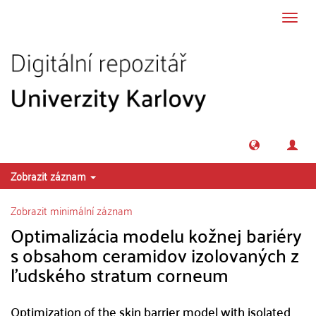
Přeskočit na obsah
Přepn
navig
Zobrazit záznam
Zobrazit minimální záznam
Optimalizácia modelu kožnej bariéry
s obsahom ceramidov izolovaných z
ľudského stratum corneum
Optimization of the skin barrier model with isolated