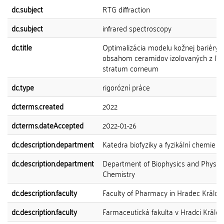
dc.subject
RTG diffraction
dc.subject
infrared spectroscopy
dc.title
Optimalizácia modelu kožnej bariéry s
obsahom ceramidov izolovaných z ľu
stratum corneum
dc.type
rigorózní práce
dcterms.created
2022
dcterms.dateAccepted
2022-01-26
dc.description.department
Katedra biofyziky a fyzikální chemie
dc.description.department
Department of Biophysics and Physica
Chemistry
dc.description.faculty
Faculty of Pharmacy in Hradec Králov
dc.description.faculty
Farmaceutická fakulta v Hradci Králov