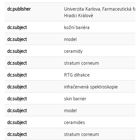
dc.publisher
Univerzita Karlova, Farmaceutická faku
Hradci Králové
dc.subject
kožní bariéra
dc.subject
model
dc.subject
ceramidy
dc.subject
stratum corneum
dc.subject
RTG difrakce
dc.subject
infračervená spektroskopie
dc.subject
skin barrier
dc.subject
model
dc.subject
ceramides
dc.subject
stratum corneum