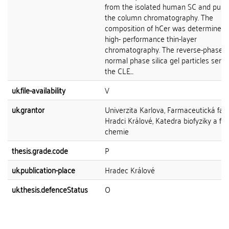
from the isolated human SC and purif
the column chromatography. The
composition of hCer was determined 
high- performance thin-layer
chromatography. The reverse-phase 
normal phase silica gel particles serv
the CLE...
uk.file-availability
V
uk.grantor
Univerzita Karlova, Farmaceutická faku
Hradci Králové, Katedra biofyziky a fyz
chemie
thesis.grade.code
P
uk.publication-place
Hradec Králové
uk.thesis.defenceStatus
O