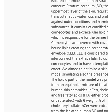
isolated ceramides of human Stratum
corneum Stratum corneum (SC), the
uppermost layer of the skin, regulates
transcutaneous water loss and protec
against outer conditions and harmful
substances. It consists of cornified cell
corneocytes and extracellular lipid mat
which is responsible for the barrier fun
Corneocytes are covered with covalen
bound lipids creating the corneocyte li
envelope (CLE). CLE is considered to
interconnect the extracellular lipids wi
corneocytes and to have a templating
effect. We aimed to optimize a skin lip
model simulating also the presence of
The lipidic part of the model was pre
from an equimolar mixture of isolated
human skin ceramides (hCer), cholest
and free fatty acids (FFA, either proto
or deuterated) with 5 weight % of
cholesteryl sulfate. hCer were extract
from the isolated human SC and purif