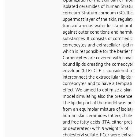
isolated ceramides of human Stratum
corneum Stratum corneum (SC), the
uppermost layer of the skin, regulates
transcutaneous water loss and protec
against outer conditions and harmful
substances. It consists of cornified cell
corneocytes and extracellular lipid mat
which is responsible for the barrier fun
Corneocytes are covered with covalen
bound lipids creating the corneocyte li
envelope (CLE). CLE is considered to
interconnect the extracellular lipids wi
corneocytes and to have a templating
effect. We aimed to optimize a skin lip
model simulating also the presence of
The lipidic part of the model was pre
from an equimolar mixture of isolated
human skin ceramides (hCer), cholest
and free fatty acids (FFA, either proto
or deuterated) with 5 weight % of
cholesteryl sulfate. hCer were extract