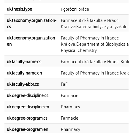
uk.thesis.type
rigorózní práce
uk.taxonomy.organization-
Farmaceutická fakulta v Hradci
cs
Králové::Katedra biofyziky a fyzikální 
uk.taxonomy.organization-
Faculty of Pharmacy in Hradec
en
Králové::Department of Biophysics an
Physical Chemistry
uk.faculty-name.cs
Farmaceutická fakulta v Hradci Králov
uk.faculty-name.en
Faculty of Pharmacy in Hradec Králov
uk.faculty-abbr.cs
FaF
uk.degree-discipline.cs
Farmacie
uk.degree-discipline.en
Pharmacy
uk.degree-program.cs
Farmacie
uk.degree-program.en
Pharmacy