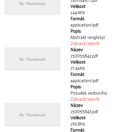
Velikost:
144.9Kb
Formát:
application/pdf
Popis:
Abstrakt (anglicky)
Zobrazit/
otevřít
Název:
150055842.pdf
Velikost:
77.46Kb
Formát:
application/pdf
Popis:
Posudek vedoucího
Zobrazit/
otevřít
Název:
150055843.pdf
Velikost:
195.8Kb
Formát: