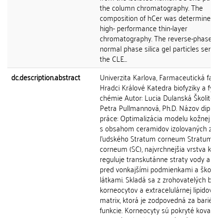
the column chromatography. The
composition of hCer was determined 
high- performance thin-layer
chromatography. The reverse-phase 
normal phase silica gel particles serv
the CLE...
dc.description.abstract
Univerzita Karlova, Farmaceutická faku
Hradci Králové Katedra biofyziky a fyzi
chémie Autor: Lucia Dulanská Školiteľ:
Petra Pullmannová, Ph.D. Názov dipl
práce: Optimalizácia modelu kožnej ba
s obsahom ceramidov izolovaných z
ľudského Stratum corneum Stratum
corneum (SC), najvrchnejšia vrstva kož
reguluje transkutánne straty vody a c
pred vonkajšími podmienkami a škodl
látkami. Skladá sa z zrohovatelých bun
korneocytov a extracelulárnej lipidovej
matrix, ktorá je zodpovedná za bariér
funkcie. Korneocyty sú pokryté kovale