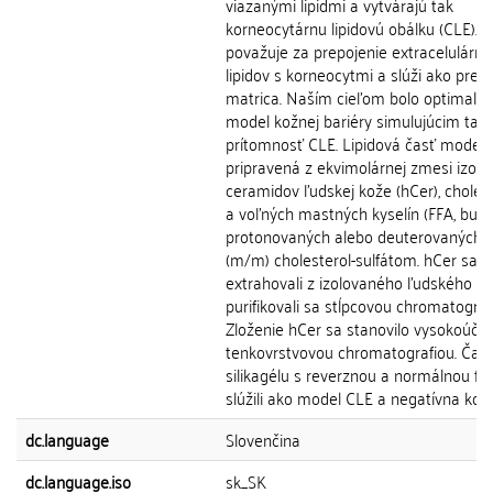
viazanými lipidmi a vytvárajú tak
korneocytárnu lipidovú obálku (CLE). 
považuje za prepojenie extracelulárny
lipidov s korneocytmi a slúži ako pred
matrica. Naším cieľom bolo optimaliz
model kožnej bariéry simulujúcim takt
prítomnosť CLE. Lipidová časť modelu
pripravená z ekvimolárnej zmesi izol
ceramidov ľudskej kože (hCer), choles
a voľných mastných kyselín (FFA, buď
protonovaných alebo deuterovaných) 
(m/m) cholesterol-sulfátom. hCer sa
extrahovali z izolovaného ľudského S
purifikovali sa stĺpcovou chromatograf
Zloženie hCer sa stanovilo vysokoúči
tenkovrstvovou chromatografiou. Čast
silikagélu s reverznou a normálnou fá
slúžili ako model CLE a negatívna kontro
dc.language
Slovenčina
dc.language.iso
sk_SK