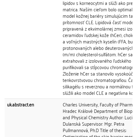
lipidov s korneocytmi a slúži ako pred
matrica. Naším cieľom bolo optimaliz
model kožnej bariéry simulujúcim takt
prítomnosť CLE. Lipidová časť modelu
pripravená z ekvimolárnej zmesi izol
ceramidov ľudskej kože (hCer), choles
a voľných mastných kyselín (FFA, buď
protonovaných alebo deuterovaných) 
(m/m) cholesterol-sulfátom. hCer sa
extrahovali z izolovaného ľudského S
purifikovali sa stĺpcovou chromatograf
Zloženie hCer sa stanovilo vysokoúči
tenkovrstvovou chromatografiou. Čast
silikagélu s reverznou a normálnou fá
slúžili ako model CLE a negatívna kontro
uk.abstract.en
Charles University, Faculty of Pharmac
Hradec Králové Department of Biophy
and Physical Chemistry Author: Lucia
Dulanská Supervisor: Mgr. Petra
Pullmannová, Ph.D Title of thesis:
Optimization of the skin barrier model