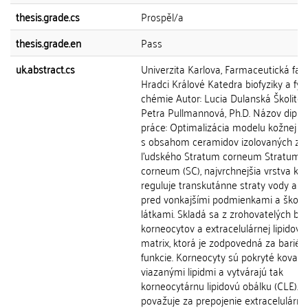
thesis.grade.cs
Prospěl/a
thesis.grade.en
Pass
uk.abstract.cs
Univerzita Karlova, Farmaceutická faku
Hradci Králové Katedra biofyziky a fyzi
chémie Autor: Lucia Dulanská Školiteľ:
Petra Pullmannová, Ph.D. Názov dipl
práce: Optimalizácia modelu kožnej ba
s obsahom ceramidov izolovaných z
ľudského Stratum corneum Stratum
corneum (SC), najvrchnejšia vrstva kož
reguluje transkutánne straty vody a c
pred vonkajšími podmienkami a škodl
látkami. Skladá sa z zrohovatelých bun
korneocytov a extracelulárnej lipidovej
matrix, ktorá je zodpovedná za bariér
funkcie. Korneocyty sú pokryté kovale
viazanými lipidmi a vytvárajú tak
korneocytárnu lipidovú obálku (CLE). 
považuje za prepojenie extracelulárny