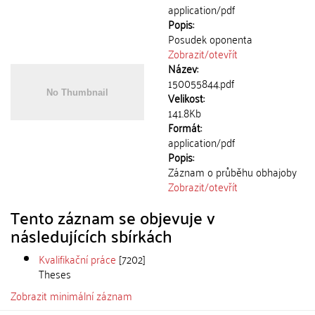
application/pdf
Popis:
Posudek oponenta
Zobrazit/
otevřít
Název:
150055844.pdf
Velikost:
141.8Kb
Formát:
application/pdf
Popis:
Záznam o průběhu obhajoby
Zobrazit/
otevřít
Tento záznam se objevuje v
následujících sbírkách
Kvalifikační práce
[7202]
Theses
Zobrazit minimální záznam