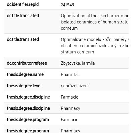
dc.identifier.repId
241549
dc.title.translated
Optimization of the skin barrier model
isolated ceramides of human stratum
corneum
dc.title.translated
Optimalizace modelu kožní bariéry s
obsahem ceramidů izolovaných z lids
stratum corneum
dc.contributor.referee
Zbytovská, Jarmila
thesis.degree.name
PharmDr.
thesis.degree.level
rigorózní řízení
thesis.degree.discipline
Farmacie
thesis.degree.discipline
Pharmacy
thesis.degree.program
Farmacie
thesis.degree.program
Pharmacy