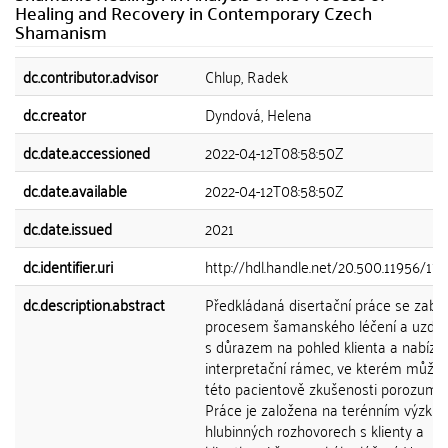
Healing and Recovery in Contemporary Czech
Shamanism
dc.contributor.advisor
Chlup, Radek
dc.creator
Dyndová, Helena
dc.date.accessioned
2022-04-12T08:58:50Z
dc.date.available
2022-04-12T08:58:50Z
dc.date.issued
2021
dc.identifier.uri
http://hdl.handle.net/20.500.11956/17
dc.description.abstract
Předkládaná disertační práce se zabý
procesem šamanského léčení a uzdra
s důrazem na pohled klienta a nabízí
interpretační rámec, ve kterém může 
této pacientově zkušenosti porozumě
Práce je založena na terénním výzku
hlubinných rozhovorech s klienty a