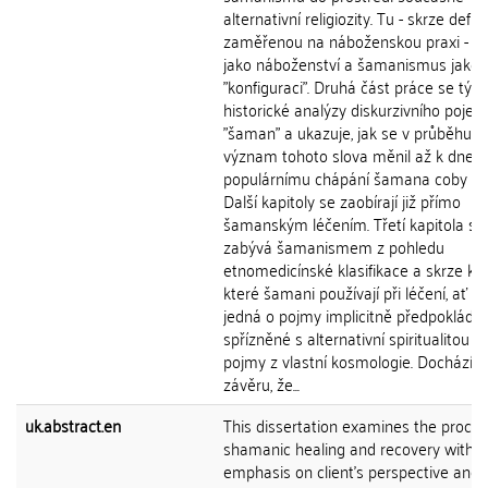
alternativní religiozity. Tu - skrze defini
zaměřenou na náboženskou praxi - c
jako náboženství a šamanismus jako je
"konfiguraci". Druhá část práce se týká
historické analýzy diskurzivního pojetí
"šaman" a ukazuje, jak se v průběhu 
význam tohoto slova měnil až k dneš
populárnímu chápání šamana coby léči
Další kapitoly se zaobírají již přímo
šamanským léčením. Třetí kapitola se
zabývá šamanismem z pohledu
etnomedicínské klasifikace a skrze ko
které šamani používají při léčení, ať u
jedná o pojmy implicitně předpokláda
spřízněné s alternativní spiritualitou 
pojmy z vlastní kosmologie. Dochází k
závěru, že...
uk.abstract.en
This dissertation examines the proces
shamanic healing and recovery with 
emphasis on client's perspective and 