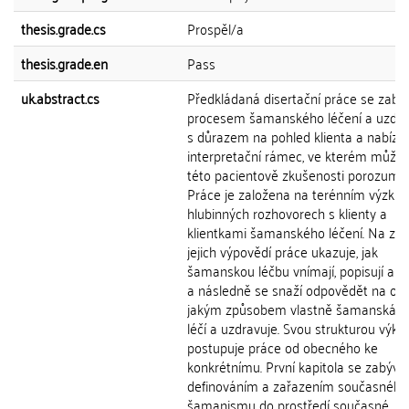
thesis.grade.cs
Prospěl/a
thesis.grade.en
Pass
uk.abstract.cs
Předkládaná disertační práce se zabý
procesem šamanského léčení a uzdra
s důrazem na pohled klienta a nabízí
interpretační rámec, ve kterém může 
této pacientově zkušenosti porozumě
Práce je založena na terénním výzku
hlubinných rozhovorech s klienty a
klientkami šamanského léčení. Na zák
jejich výpovědí práce ukazuje, jak
šamanskou léčbu vnímají, popisují a za
a následně se snaží odpovědět na otá
jakým způsobem vlastně šamanská l
léčí a uzdravuje. Svou strukturou výkl
postupuje práce od obecného ke
konkrétnímu. První kapitola se zabývá
definováním a zařazením současného
šamanismu do prostředí současné