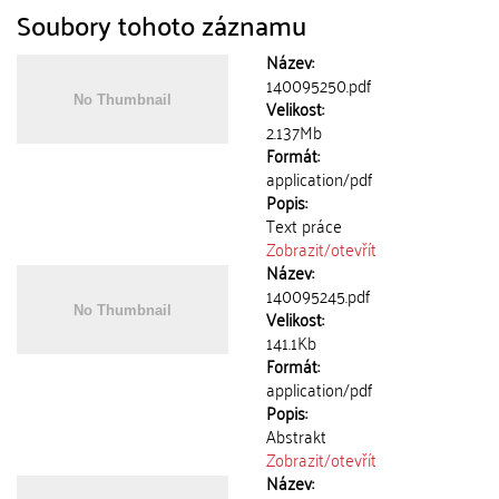
Soubory tohoto záznamu
Název:
140095250.pdf
Velikost:
2.137Mb
Formát:
application/pdf
Popis:
Text práce
Zobrazit/
otevřít
Název:
140095245.pdf
Velikost:
141.1Kb
Formát:
application/pdf
Popis:
Abstrakt
Zobrazit/
otevřít
Název: