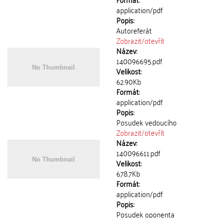
application/pdf
Popis:
Autoreferát
Zobrazit/
otevřít
Název:
140096695.pdf
Velikost:
62.90Kb
Formát:
application/pdf
Popis:
Posudek vedoucího
Zobrazit/
otevřít
Název:
140096611.pdf
Velikost:
678.7Kb
Formát:
application/pdf
Popis:
Posudek oponenta