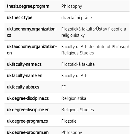
thesis.degree.program
Philosophy
uk.thesis.type
dizertační práce
uk.taxonomy.organization-
Filozofická fakulta::Ústav filosofie a
cs
religionistiky
uk.taxonomy.organization-
Faculty of Arts::Institute of Philosophy
en
Religious Studies
uk.faculty-name.cs
Filozofická fakulta
uk.faculty-name.en
Faculty of Arts
uk.faculty-abbr.cs
FF
uk.degree-discipline.cs
Religionistika
uk.degree-discipline.en
Religious Studies
uk.degree-program.cs
Filozofie
uk.degree-program.en
Philosophy