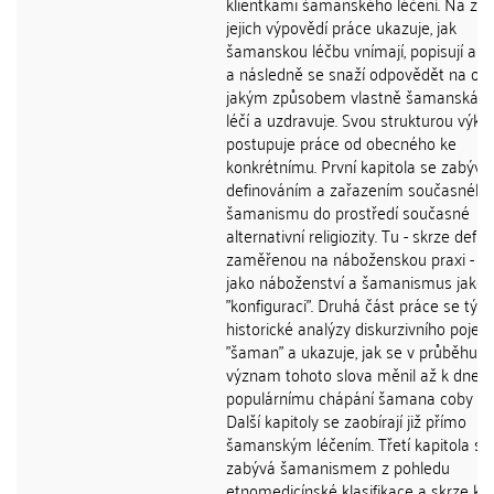
klientkami šamanského léčení. Na zák
jejich výpovědí práce ukazuje, jak
šamanskou léčbu vnímají, popisují a za
a následně se snaží odpovědět na otá
jakým způsobem vlastně šamanská l
léčí a uzdravuje. Svou strukturou výkl
postupuje práce od obecného ke
konkrétnímu. První kapitola se zabývá
definováním a zařazením současného
šamanismu do prostředí současné
alternativní religiozity. Tu - skrze defini
zaměřenou na náboženskou praxi - c
jako náboženství a šamanismus jako je
"konfiguraci". Druhá část práce se týká
historické analýzy diskurzivního pojetí
"šaman" a ukazuje, jak se v průběhu 
význam tohoto slova měnil až k dneš
populárnímu chápání šamana coby léči
Další kapitoly se zaobírají již přímo
šamanským léčením. Třetí kapitola se
zabývá šamanismem z pohledu
etnomedicínské klasifikace a skrze ko