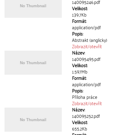
140095246.pdf
Velikost:
139.7Kb
Formát:
application/pdf
Popis:
Abstrakt (anglicky)
Zobrazit/
otevřít
Název:
140095495.pdf
Velikost:
1.597Mb
Formát:
application/pdf
Popis:
Příloha práce
Zobrazit/
otevřít
Název:
140095252.pdf
Velikost:
655.2Kb
Formát: