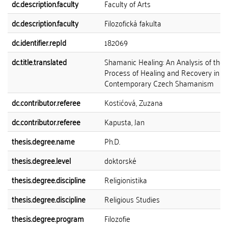
dc.description.faculty
Faculty of Arts
dc.description.faculty
Filozofická fakulta
dc.identifier.repId
182069
dc.title.translated
Shamanic Healing: An Analysis of the
Process of Healing and Recovery in
Contemporary Czech Shamanism
dc.contributor.referee
Kostićová, Zuzana
dc.contributor.referee
Kapusta, Jan
thesis.degree.name
Ph.D.
thesis.degree.level
doktorské
thesis.degree.discipline
Religionistika
thesis.degree.discipline
Religious Studies
thesis.degree.program
Filozofie