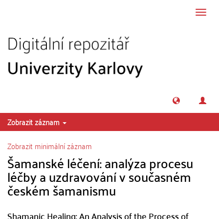
Přeskočit na obsah
Přepn
navig
Zobrazit záznam
Zobrazit minimální záznam
Šamanské léčení: analýza procesu
léčby a uzdravování v současném
českém šamanismu
Shamanic Healing: An Analysis of the Process of