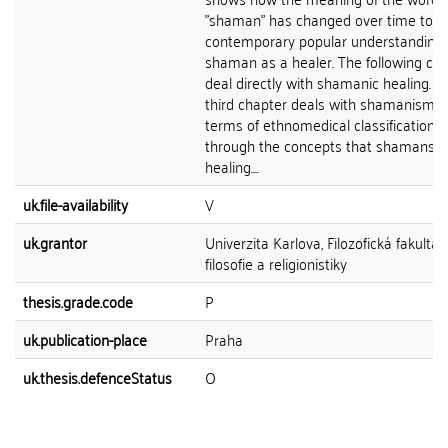
"shaman" has changed over time to t
contemporary popular understanding 
shaman as a healer. The following ch
deal directly with shamanic healing. T
third chapter deals with shamanism i
terms of ethnomedical classification 
through the concepts that shamans u
healing....
uk.file-availability
V
uk.grantor
Univerzita Karlova, Filozofická fakulta,
filosofie a religionistiky
thesis.grade.code
P
uk.publication-place
Praha
uk.thesis.defenceStatus
O