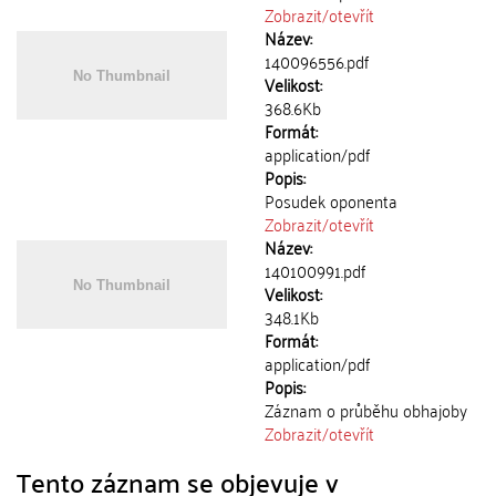
Zobrazit/
otevřít
Název:
140096556.pdf
Velikost:
368.6Kb
Formát:
application/pdf
Popis:
Posudek oponenta
Zobrazit/
otevřít
Název:
140100991.pdf
Velikost:
348.1Kb
Formát:
application/pdf
Popis:
Záznam o průběhu obhajoby
Zobrazit/
otevřít
Tento záznam se objevuje v