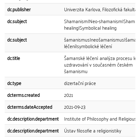
dc.publisher
Univerzita Karlova, Filozofická fakulta
dc.subject
Shamanism|Neo-shamanism|Shaman
healing|Symbolical healing
dc.subject
šamanismus|neošamanismus|šaman
léčení|symbolické léčení
dc.title
Šamanské léčení: analýza procesu léč
uzdravování v současném českém
šamanismu
dc.type
dizertační práce
dcterms.created
2021
dcterms.dateAccepted
2021-09-23
dc.description.department
Institute of Philosophy and Religious 
dc.description.department
Ústav filosofie a religionistiky