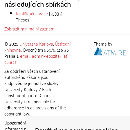
následujících sbírkách
Kvalifikační práce
[25332]
Theses
Zobrazit minimální záznam
© 2025
Univerzita Karlova
,
Ústřední
Theme by
knihovna
, Ovocný trh 560/5, 116 36
Praha 1;
email: admin-repozitar [at]
cuni.cz
Za dodržení všech ustanovení
autorského zákona jsou
zodpovědné jednotlivé složky
Univerzity Karlovy. / Each
constituent part of Charles
University is responsible for
adherence to all provisions of the
copyright law.
Upozornění / Notice:
Získané
informace nemohou být použity k