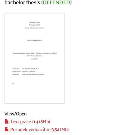
bachelor thesis (
DEFENDED
)
View/
Open
Text práce (1.418Mb)
Posudek vedoucího (3.541Mb)