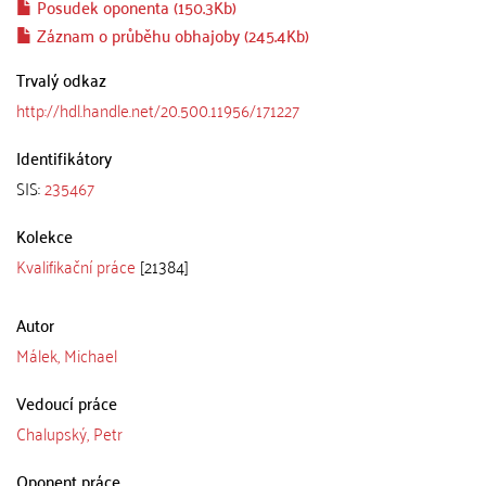
Posudek oponenta (150.3Kb)
Záznam o průběhu obhajoby (245.4Kb)
Trvalý odkaz
http://hdl.handle.net/20.500.11956/171227
Identifikátory
SIS:
235467
Kolekce
Kvalifikační práce
[21384]
Autor
Málek, Michael
Vedoucí práce
Chalupský, Petr
Oponent práce