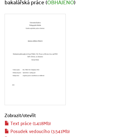
bakalářská práce (
OBHÁJENO
)
Zobrazit/
otevřít
Text práce (1.418Mb)
Posudek vedoucího (3.541Mb)