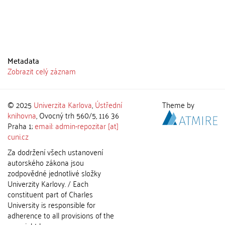
Metadata
Zobrazit celý záznam
© 2025
Univerzita Karlova
,
Ústřední
Theme by
knihovna
, Ovocný trh 560/5, 116 36
Praha 1;
email: admin-repozitar [at]
cuni.cz
Za dodržení všech ustanovení
autorského zákona jsou
zodpovědné jednotlivé složky
Univerzity Karlovy. / Each
constituent part of Charles
University is responsible for
adherence to all provisions of the