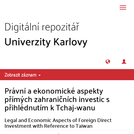
Přeskočit na obsah
Přepn
navig
Zobrazit záznam
Právní a ekonomické aspekty
přímých zahraničních investic s
přihlédnutím k Tchaj-wanu
Legal and Economic Aspects of Foreign Direct
Investment with Reference to Taiwan