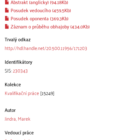
Abstrakt (anglicky) (94.18Kb)
Posudek vedoucího (459.5Kb)
Posudek oponenta (369.3Kb)
Záznam o průběhu obhajoby (434.0Kb)
Trvalý odkaz
http://hdl.handle.net/20.500.11956/171203
Identifikátory
SIS:
230343
Kolekce
Kvalifikační práce
[15249]
Autor
Jindra, Marek
Vedoucí práce