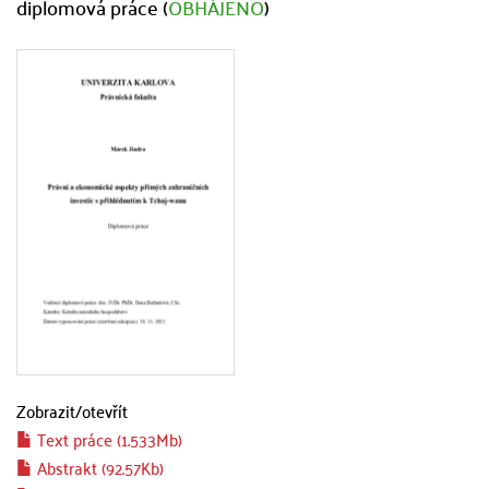
diplomová práce (
OBHÁJENO
)
Zobrazit/
otevřít
Text práce (1.533Mb)
Abstrakt (92.57Kb)