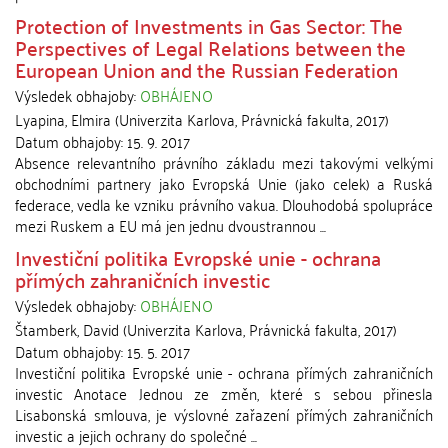
Protection of Investments in Gas Sector: The
Perspectives of Legal Relations between the
European Union and the Russian Federation
Výsledek obhajoby:
OBHÁJENO
Lyapina, Elmira
(
Univerzita Karlova, Právnická fakulta
,
2017
)
Datum obhajoby:
15. 9. 2017
Absence relevantního právního základu mezi takovými velkými
obchodními partnery jako Evropská Unie (jako celek) a Ruská
federace, vedla ke vzniku právního vakua. Dlouhodobá spolupráce
mezi Ruskem a EU má jen jednu dvoustrannou ...
Investiční politika Evropské unie - ochrana
přímých zahraničních investic
Výsledek obhajoby:
OBHÁJENO
Štamberk, David
(
Univerzita Karlova, Právnická fakulta
,
2017
)
Datum obhajoby:
15. 5. 2017
Investiční politika Evropské unie - ochrana přímých zahraničních
investic Anotace Jednou ze změn, které s sebou přinesla
Lisabonská smlouva, je výslovné zařazení přímých zahraničních
investic a jejich ochrany do společné ...