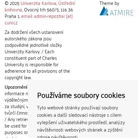
© 2025
Univerzita Karlova
,
Ústřední
Theme by
knihovna
, Ovocný trh 560/5, 116 36
Praha 1;
email: admin-repozitar [at]
cuni.cz
Za dodržení všech ustanovení
autorského zákona jsou
zodpovědné jednotlivé složky
Univerzity Karlovy. / Each
constituent part of Charles
University is responsible for
adherence to all provisions of the
copyright law.
Upozornění / Notice:
Získané
Používáme soubory cookies
informace nemohou být použity k
výdělečným účelům nebo vydávány
za studijní, vědeckou nebo jinou
Tyto webové stránky používají soubory
tvůrčí činnost jiné osoby než autora.
cookies a další sledovací nástroje s cílem
/ Any retrieved information shall not
vylepšení uživatelského prostředí, analýzy
be used for any commercial
návštěvnosti webových stránek a zjištění
purposes or claimed as results of
zdroje návštěvnosti.