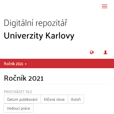
Přeskočit na obsah
Přepn
navig
Ročník 2021
Ročník 2021
PROCHÁZET DLE
Datum publikování
Klíčová slova
Autoři
Vedoucí práce