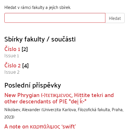
Hledat v rámci fakulty a jejích sbírek.
Hledat
Sbírky fakulty / součásti
Číslo 1
[2]
Issue 1
Číslo 2
[4]
Issue 2
Poslední příspěvky
New Phrygian (-)τετικμενος, Hittite tekri and
other descendants of PIE *dei̯ ḱ-*
Nikolaev, Alexander
(
Univerzita Karlova, Filozofická fakulta
,
Praha
,
2023
)
A note on καρπάλιμος ‘swift’