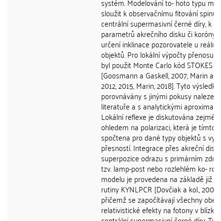
systém. Modelování to- hoto typu mů
sloužit k observačnímu fitování spinu
centrální supermasivní černé díry, k 
parametrů akrečního disku či koróny 
určení inklinace pozorovatele u reálný
objektů. Pro lokální výpočty přenosu z
byl použit Monte Carlo kód STOKES
[Goosmann a Gaskell, 2007, Marin a kol
2012, 2015, Marin, 2018]. Tyto výsledky
porovnávány s jinými pokusy nalezen
literatuře a s analytickými aproximace
Lokální reflexe je diskutována zejmén
ohledem na polarizaci, která je tímto 
spočtena pro dané typy objektů s vys
přesností. Integrace přes akreční disk 
superpozice odrazu s primárním zdro
tzv. lamp-post nebo rozlehlém ko- ron
modelu je provedena na základě již exi
rutiny KYNLPCR [Dovčiak a kol., 2004, 
přičemž se započítávají všechny obec
relativistické efekty na fotony v blízkos
centrální supermasivní černé díry. Tyt