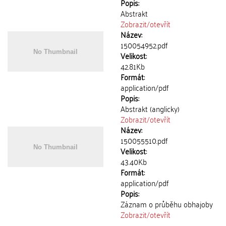
Popis:
Abstrakt
Zobrazit/
otevřít
Název:
150054952.pdf
Velikost:
42.81Kb
Formát:
application/pdf
Popis:
Abstrakt (anglicky)
Zobrazit/
otevřít
Název:
150055510.pdf
Velikost:
43.40Kb
Formát:
application/pdf
Popis:
Záznam o průběhu obhajoby
Zobrazit/
otevřít