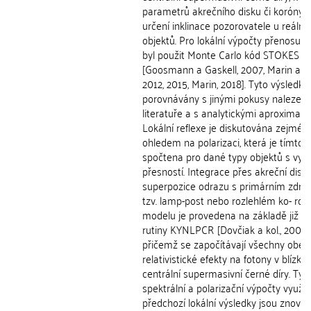
parametrů akrečního disku či koróny 
určení inklinace pozorovatele u reálný
objektů. Pro lokální výpočty přenosu z
byl použit Monte Carlo kód STOKES
[Goosmann a Gaskell, 2007, Marin a kol
2012, 2015, Marin, 2018]. Tyto výsledky
porovnávány s jinými pokusy nalezen
literatuře a s analytickými aproximace
Lokální reflexe je diskutována zejmén
ohledem na polarizaci, která je tímto 
spočtena pro dané typy objektů s vys
přesností. Integrace přes akreční disk 
superpozice odrazu s primárním zdro
tzv. lamp-post nebo rozlehlém ko- ron
modelu je provedena na základě již exi
rutiny KYNLPCR [Dovčiak a kol., 2004, 
přičemž se započítávají všechny obec
relativistické efekty na fotony v blízkos
centrální supermasivní černé díry. Tyt
spektrální a polarizační výpočty využíva
předchozí lokální výsledky jsou znovu