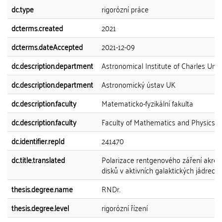
dc.type
rigorózní práce
dcterms.created
2021
dcterms.dateAccepted
2021-12-09
dc.description.department
Astronomical Institute of Charles Univ
dc.description.department
Astronomický ústav UK
dc.description.faculty
Matematicko-fyzikální fakulta
dc.description.faculty
Faculty of Mathematics and Physics
dc.identifier.repId
241470
dc.title.translated
Polarizace rentgenového záření akreč
disků v aktivních galaktických jádrech
thesis.degree.name
RNDr.
thesis.degree.level
rigorózní řízení