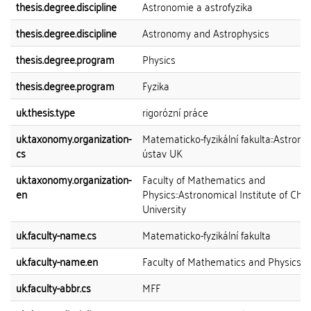
thesis.degree.discipline
Astronomie a astrofyzika
thesis.degree.discipline
Astronomy and Astrophysics
thesis.degree.program
Physics
thesis.degree.program
Fyzika
uk.thesis.type
rigorózní práce
uk.taxonomy.organization-
Matematicko-fyzikální fakulta::Astron
cs
ústav UK
uk.taxonomy.organization-
Faculty of Mathematics and
en
Physics::Astronomical Institute of Char
University
uk.faculty-name.cs
Matematicko-fyzikální fakulta
uk.faculty-name.en
Faculty of Mathematics and Physics
uk.faculty-abbr.cs
MFF