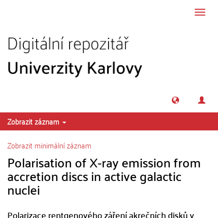
Přeskočit na obsah
Přepn
navig
Zobrazit záznam
Zobrazit minimální záznam
Polarisation of X-ray emission from
accretion discs in active galactic
nuclei
Polarizace rentgenového záření akrečních disků v