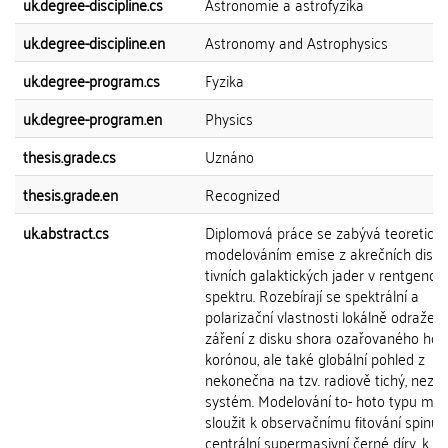
uk.degree-discipline.cs
Astronomie a astrofyzika
uk.degree-discipline.en
Astronomy and Astrophysics
uk.degree-program.cs
Fyzika
uk.degree-program.en
Physics
thesis.grade.cs
Uznáno
thesis.grade.en
Recognized
uk.abstract.cs
Diplomová práce se zabývá teoretick
modelováním emise z akrečních disků
tivních galaktických jader v rentgeno
spektru. Rozebírají se spektrální a
polarizační vlastnosti lokálně odražen
záření z disku shora ozařovaného hor
korónou, ale také globální pohled z
nekonečna na tzv. radiově tichý, nezak
systém. Modelování to- hoto typu mů
sloužit k observačnímu fitování spinu
centrální supermasivní černé díry, k 