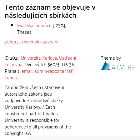
Tento záznam se objevuje v
následujících sbírkách
Kvalifikační práce
[12374]
Theses
Zobrazit minimální záznam
© 2025
Univerzita Karlova
,
Ústřední
Theme by
knihovna
, Ovocný trh 560/5, 116 36
Praha 1;
email: admin-repozitar [at]
cuni.cz
Za dodržení všech ustanovení
autorského zákona jsou
zodpovědné jednotlivé složky
Univerzity Karlovy. / Each
constituent part of Charles
University is responsible for
adherence to all provisions of the
copyright law.