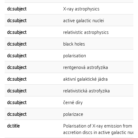
dc.subject
X-ray astrophysics
dc.subject
active galactic nuclei
dc.subject
relativistic astrophysics
dc.subject
black holes
dc.subject
polarisation
dc.subject
rentgenová astrofyzika
dc.subject
aktivní galaktické jádra
dc.subject
relativistická astrofyzika
dc.subject
černé díry
dc.subject
polarizace
dc.title
Polarisation of X-ray emission from
accretion discs in active galactic nucle