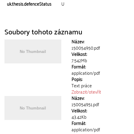
uk.thesis.defenceStatus
U
Soubory tohoto záznamu
Název:
150054950.pdf
Velikost:
7.542Mb
Formát:
application/pdf
Popis:
Text práce
Zobrazit/
otevřít
Název:
150054951.pdf
Velikost:
43.42Kb
Formát:
application/pdf