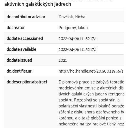
aktivních galaktických jádrech
dc.contributor.advisor
Dovčiak, Michal
dc.creator
Podgorný, Jakub
dc.date.accessioned
2022-04-06T11:52:17Z
dc.date.available
2022-04-06T11:52:17Z
dc.date.issued
2021
dc.identifier.uri
http://hdl.handle.net/20.500.11956/17
dc.description.abstract
Diplomová práce se zabývá teoretick
modelováním emise z akrečních disků
tivních galaktických jader v rentgeno
spektru. Rozebírají se spektrální a
polarizační vlastnosti lokálně odražen
záření z disku shora ozařovaného hor
korónou, ale také globální pohled z
nekonečna na tzv. radiově tichý, nezak