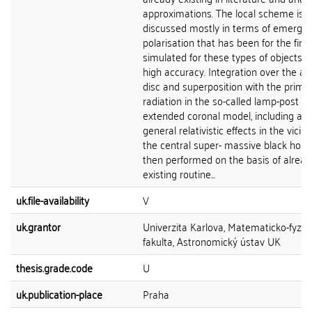
approximations. The local scheme is
discussed mostly in terms of emerge
polarisation that has been for the firs
simulated for these types of objects w
high accuracy. Integration over the ac
disc and superposition with the prima
radiation in the so-called lamp-post or
extended coronal model, including all
general relativistic effects in the vicini
the central super- massive black hole, 
then performed on the basis of alread
existing routine...
uk.file-availability
V
uk.grantor
Univerzita Karlova, Matematicko-fyziká
fakulta, Astronomický ústav UK
thesis.grade.code
U
uk.publication-place
Praha