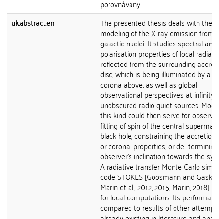
porovnávány...
uk.abstract.en
The presented thesis deals with theor
modeling of the X-ray emission from a
galactic nuclei. It studies spectral and
polarisation properties of local radiati
reflected from the surrounding accret
disc, which is being illuminated by a h
corona above, as well as global
observational perspectives at infinity f
unobscured radio-quiet sources. Model
this kind could then serve for observat
fitting of spin of the central supermas
black hole, constraining the accretion 
or coronal properties, or de- termining
observer's inclination towards the sys
A radiative transfer Monte Carlo simul
code STOKES [Goosmann and Gaskell,
Marin et al., 2012, 2015, Marin, 2018] is
for local computations. Its performanc
compared to results of other attempt
already existing in literature and analy