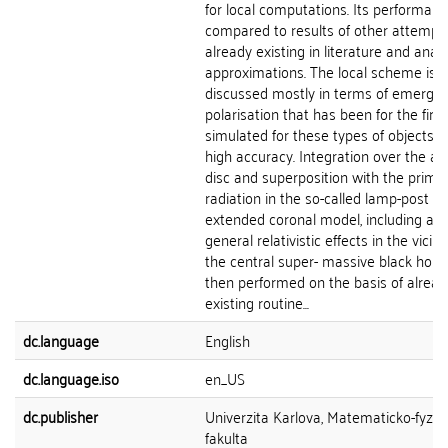
for local computations. Its performanc
compared to results of other attempt
already existing in literature and analy
approximations. The local scheme is
discussed mostly in terms of emerge
polarisation that has been for the firs
simulated for these types of objects w
high accuracy. Integration over the ac
disc and superposition with the prima
radiation in the so-called lamp-post or
extended coronal model, including all
general relativistic effects in the vicini
the central super- massive black hole, 
then performed on the basis of alread
existing routine...
dc.language
English
dc.language.iso
en_US
dc.publisher
Univerzita Karlova, Matematicko-fyziká
fakulta