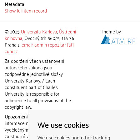
Metadata
Show full item record
© 2025
Univerzita Karlova
,
Ústřední
Theme by
knihovna
, Ovocný trh 560/5, 116 36
Praha 1;
email: admin-repozitar [at]
cuni.cz
Za dodržení všech ustanovení
autorského zákona jsou
zodpovědné jednotlivé složky
Univerzity Karlovy. / Each
constituent part of Charles
University is responsible for
adherence to all provisions of the
copyright law.
Upozornění / Notice:
Získané
We use cookies
informace nemohou být použity k
výdělečným účelům nebo vydávány
za studijní, vědeckou nebo jinou
We use cookies and other tracking