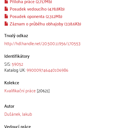
Příloha práce (2.717Mb)
Posudek vedoucího (478.8Kb)
Posudek oponenta (2.312Mb)
Záznam o průběhu obhajoby (338.6Kb)
Trvalý odkaz
http://hdl.handle.net/20.500.11956/170553
Identifikátory
SIS:
59052
Katalog UK:
990009746440106986
Kolekce
Kvalifikační práce
[20621]
Autor
Dušánek, Jakub
Vedoucí práce