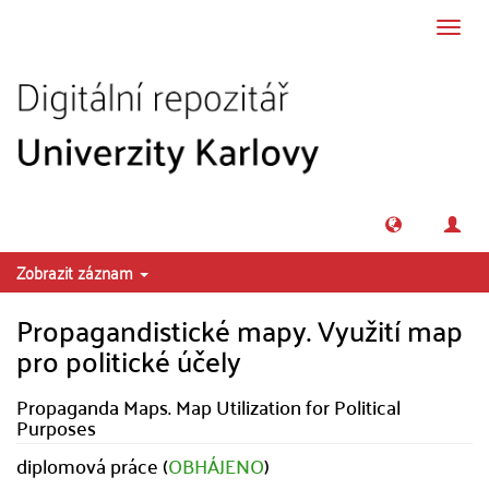
Přeskočit na obsah
Přepn
navig
Zobrazit záznam
Propagandistické mapy. Využití map
pro politické účely
Propaganda Maps. Map Utilization for Political
Purposes
diplomová práce (
OBHÁJENO
)