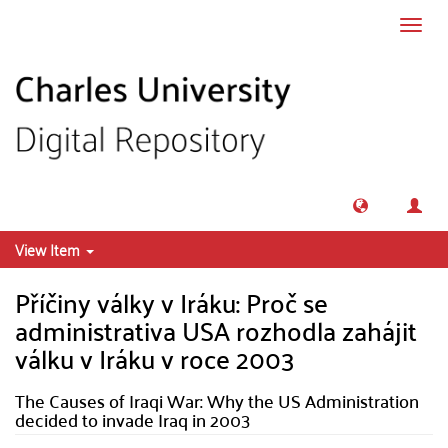
Skip to main content
Toggl
navig
View Item
Příčiny války v Iráku: Proč se
administrativa USA rozhodla zahájit
válku v Iráku v roce 2003
The Causes of Iraqi War: Why the US Administration
decided to invade Iraq in 2003