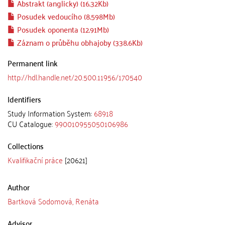
Abstrakt (anglicky) (16.32Kb)
Posudek vedoucího (8.598Mb)
Posudek oponenta (12.91Mb)
Záznam o průběhu obhajoby (338.6Kb)
Permanent link
http://hdl.handle.net/20.500.11956/170540
Identifiers
Study Information System:
68918
CU Catalogue:
990010955050106986
Collections
Kvalifikační práce
[20621]
Author
Bartková Sodomová, Renáta
Advisor