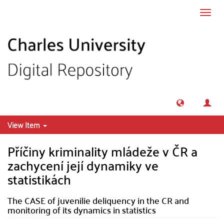
Skip to main content
Toggl
navig
View Item
Příčiny kriminality mládeže v ČR a
zachycení její dynamiky ve
statistikách
The CASE of juvenilie deliquency in the CR and
monitoring of its dynamics in statistics