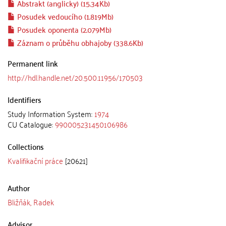
Abstrakt (anglicky) (15.34Kb)
Posudek vedoucího (1.819Mb)
Posudek oponenta (2.079Mb)
Záznam o průběhu obhajoby (338.6Kb)
Permanent link
http://hdl.handle.net/20.500.11956/170503
Identifiers
Study Information System:
1974
CU Catalogue:
990005231450106986
Collections
Kvalifikační práce
[20621]
Author
Bližňák, Radek
Advisor