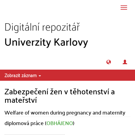
Přeskočit na obsah
Přepn
navig
Zobrazit záznam
Zabezpečení žen v těhotenství a
mateřství
Welfare of women during pregnancy and maternity
diplomová práce (
OBHÁJENO
)