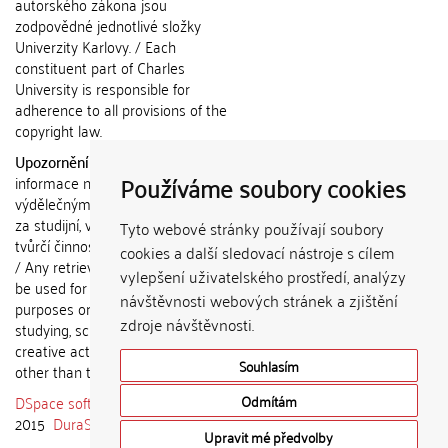
autorského zákona jsou
zodpovědné jednotlivé složky
Univerzity Karlovy. / Each
constituent part of Charles
University is responsible for
adherence to all provisions of the
copyright law.
Upozornění / Notice:
Získané
Používáme soubory cookies
informace nemohou být použity k
výdělečným účelům nebo vydávány
za studijní, vědeckou nebo jinou
Tyto webové stránky používají soubory
tvůrčí činnost jiné osoby než autora.
cookies a další sledovací nástroje s cílem
/ Any retrieved information shall not
vylepšení uživatelského prostředí, analýzy
be used for any commercial
návštěvnosti webových stránek a zjištění
purposes or claimed as results of
zdroje návštěvnosti.
studying, scientific or any other
creative activities of any person
Souhlasím
other than the author.
DSpace software
copyright © 2002-
Odmítám
2015
DuraSpace
Upravit mé předvolby