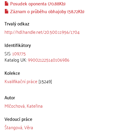
Posudek oponenta (70.88Kb)
Záznam o průběhu obhajoby (58.72Kb)
Trvalý odkaz
http://hdl.handle.net/20.500.11956/1704
Identifikátory
SIS:
109775
Katalog UK:
990021225140106986
Kolekce
Kvalifikační práce
[15249]
Autor
Mlčochová, Kateřina
Vedoucí práce
Štangová, Věra