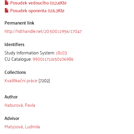
Posudek vedoucího (112.4Kb)
Posudek oponenta (116.3Kb)
Permanent link
http://hdl.handle.net/20.500.11956/17047
Identifiers
Study Information System:
18103
CU Catalogue:
990011711650106986
Collections
Kvalifikační práce
[7202]
Author
Haburová, Pavla
Advisor
Matysová, Ludmila