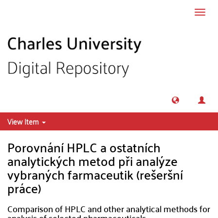
Skip to main content
Toggl
navig
View Item
Porovnání HPLC a ostatních
analytických metod při analýze
vybraných farmaceutik (rešeršní
práce)
Comparison of HPLC and other analytical methods for
analysis of selected pharmaceuticals