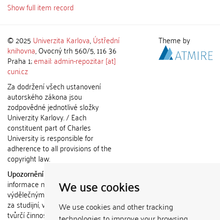
Show full item record
© 2025
Univerzita Karlova
,
Ústřední
Theme by
knihovna
, Ovocný trh 560/5, 116 36
Praha 1;
email: admin-repozitar [at]
cuni.cz
Za dodržení všech ustanovení
autorského zákona jsou
zodpovědné jednotlivé složky
Univerzity Karlovy. / Each
constituent part of Charles
University is responsible for
adherence to all provisions of the
copyright law.
Upozornění / Notice:
Získané
We use cookies
informace nemohou být použity k
výdělečným účelům nebo vydávány
za studijní, vědeckou nebo jinou
We use cookies and other tracking
tvůrčí činnost jiné osoby než autora.
technologies to improve your browsing