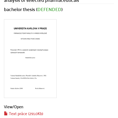
bachelor thesis (
DEFENDED
)
View/
Open
Text práce (291.0Kb)