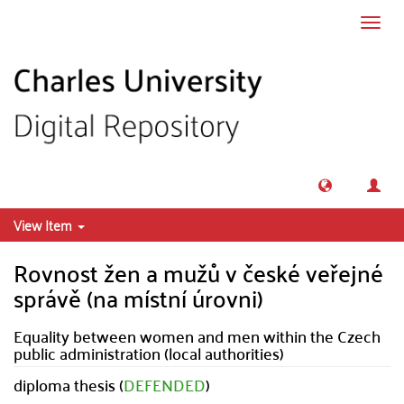
Skip to main content
Toggl
navig
View Item
Rovnost žen a mužů v české veřejné
správě (na místní úrovni)
Equality between women and men within the Czech
public administration (local authorities)
diploma thesis (
DEFENDED
)