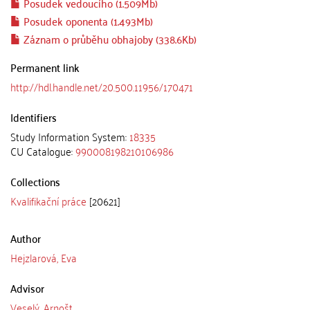
Posudek vedoucího (1.509Mb)
Posudek oponenta (1.493Mb)
Záznam o průběhu obhajoby (338.6Kb)
Permanent link
http://hdl.handle.net/20.500.11956/170471
Identifiers
Study Information System:
18335
CU Catalogue:
990008198210106986
Collections
Kvalifikační práce
[20621]
Author
Hejzlarová, Eva
Advisor
Veselý, Arnošt