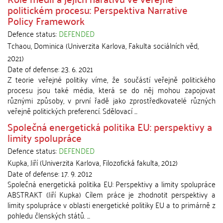
politickém procesu: Perspektiva Narrative
Policy Framework
Defence status:
DEFENDED
Tchaou, Dominica
(
Univerzita Karlova, Fakulta sociálních věd
,
2021
)
Date of defense:
23. 6. 2021
Z teorie veřejné politiky víme, že součástí veřejně politického
procesu jsou také média, která se do něj mohou zapojovat
různými způsoby, v první řadě jako zprostředkovatelé různých
veřejně politických preferencí. Sdělovací ...
Společná energetická politika EU: perspektivy a
limity spolupráce
Defence status:
DEFENDED
Kupka, Jiří
(
Univerzita Karlova, Filozofická fakulta
,
2012
)
Date of defense:
17. 9. 2012
Společná energetická politika EU: Perspektivy a limity spolupráce
ABSTRAKT (Jiří Kupka) Cílem práce je zhodnotit perspektivy a
limity spolupráce v oblasti energetické politiky EU a to primárně z
pohledu členských států. ...