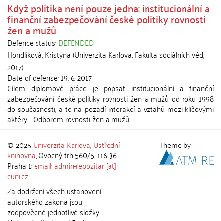
Když politika není pouze jedna: institucionální a
finanční zabezpečování české politiky rovnosti
žen a mužů
Defence status:
DEFENDED
Hondlíková, Kristýna
(
Univerzita Karlova, Fakulta sociálních věd
,
2017
)
Date of defense:
19. 6. 2017
Cílem diplomové práce je popsat institucionální a finanční
zabezpečování české politiky rovnosti žen a mužů od roku 1998
do současnosti, a to na pozadí interakcí a vztahů mezi klíčovými
aktéry - Odborem rovnosti žen a mužů ...
© 2025
Univerzita Karlova
,
Ústřední
Theme by
knihovna
, Ovocný trh 560/5, 116 36
Praha 1;
email: admin-repozitar [at]
cuni.cz
Za dodržení všech ustanovení
autorského zákona jsou
zodpovědné jednotlivé složky