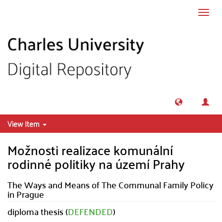
Skip to main content
Toggl
navig
View Item
Možnosti realizace komunální
rodinné politiky na území Prahy
The Ways and Means of The Communal Family Policy
in Prague
diploma thesis (
DEFENDED
)