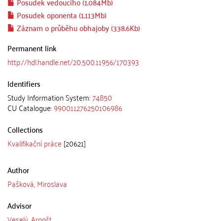
Posudek vedoucího (1.084Mb)
Posudek oponenta (1.113Mb)
Záznam o průběhu obhajoby (338.6Kb)
Permanent link
http://hdl.handle.net/20.500.11956/170393
Identifiers
Study Information System:
74850
CU Catalogue:
990011276250106986
Collections
Kvalifikační práce
[20621]
Author
Pašková, Miroslava
Advisor
Veselý, Arnošt