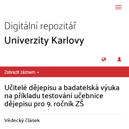
Přeskočit na obsah
Přepn
navig
Zobrazit záznam
Učitelé dějepisu a badatelská výuka
na příkladu testování učebnice
dějepisu pro 9. ročník ZŠ
Vědecký článek