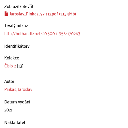
Zobrazit/
otevřít
Jaroslav_Pinkas_97-112.pdf (1.134Mb)
Trvalý odkaz
http://hdl.handle.net/20.500.11956/170263
Identifikátory
Kolekce
Číslo 2
[13]
Autor
Pinkas, Jaroslav
Datum vydání
2021
Nakladatel