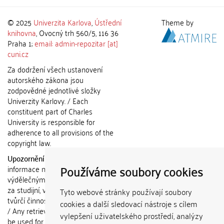
© 2025
Univerzita Karlova
,
Ústřední
Theme by
knihovna
, Ovocný trh 560/5, 116 36
Praha 1;
email: admin-repozitar [at]
cuni.cz
Za dodržení všech ustanovení
autorského zákona jsou
zodpovědné jednotlivé složky
Univerzity Karlovy. / Each
constituent part of Charles
University is responsible for
adherence to all provisions of the
copyright law.
Upozornění / Notice:
Získané
Používáme soubory cookies
informace nemohou být použity k
výdělečným účelům nebo vydávány
za studijní, vědeckou nebo jinou
Tyto webové stránky používají soubory
tvůrčí činnost jiné osoby než autora.
cookies a další sledovací nástroje s cílem
/ Any retrieved information shall not
vylepšení uživatelského prostředí, analýzy
be used for any commercial