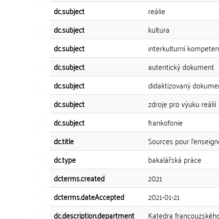
dc.subject
reálie
dc.subject
kultura
dc.subject
interkulturní kompete
dc.subject
autentický dokument
dc.subject
didaktizovaný dokume
dc.subject
zdroje pro výuku reálií
dc.subject
frankofonie
dc.title
Sources pour l'enseign
dc.type
bakalářská práce
dcterms.created
2021
dcterms.dateAccepted
2021-01-21
dc.description.department
Katedra francouzského 