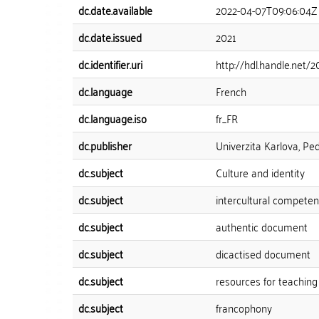
dc.date.available
2022-04-07T09:06:04Z
dc.date.issued
2021
dc.identifier.uri
http://hdl.handle.net/
dc.language
French
dc.language.iso
fr_FR
dc.publisher
Univerzita Karlova, Pe
dc.subject
Culture and identity
dc.subject
intercultural compete
dc.subject
authentic document
dc.subject
dicactised document
dc.subject
resources for teaching 
dc.subject
francophony