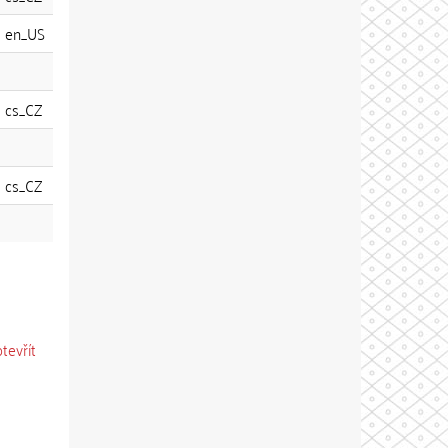
en_US
cs_CZ
cs_CZ
otevřít