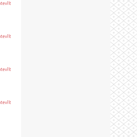
otevřít
otevřít
otevřít
otevřít