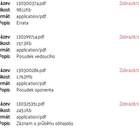
ázev:
130300374.pdf
Zobrazit/
ikost:
98.11Kb
rmát:
application/pdf
Popis:
Errata
ázev:
130299714.pdf
Zobrazit/
ikost:
157.3Kb
rmát:
application/pdf
Popis:
Posudek vedoucího
ázev:
130300286.pdf
Zobrazit/
ikost:
1.763Mb
rmát:
application/pdf
Popis:
Posudek oponenta
ázev:
130325351.pdf
Zobrazit/
ikost:
245.1Kb
rmát:
application/pdf
Popis:
Záznam o průběhu obhajoby