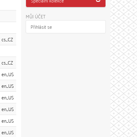
Speciální kolekce
MŮJ ÚČET
Přihlásit se
cs_CZ
cs_CZ
en_US
en_US
en_US
en_US
en_US
en_US