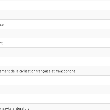
nce
nt
ement de la civilisation française et francophone
jazyka a literatury