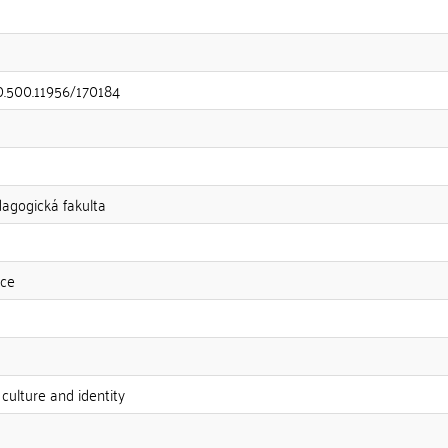
20.500.11956/170184
dagogická fakulta
nce
culture and identity