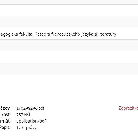
dagogická fakulta, Katedra francouzského jazyka a literatury
ázev:
130299296.pdf
Zobrazit/
ikost:
757.6Kb
rmát:
application/pdf
Popis:
Text práce