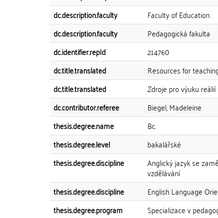
dc.description.faculty
Faculty of Education
dc.description.faculty
Pedagogická fakulta
dc.identifier.repId
214760
dc.title.translated
Resources for teaching
dc.title.translated
Zdroje pro výuku reálií
dc.contributor.referee
Biegel, Madeleine
thesis.degree.name
Bc.
thesis.degree.level
bakalářské
thesis.degree.discipline
Anglický jazyk se zam
vzdělávání
thesis.degree.discipline
English Language Orie
thesis.degree.program
Specializace v pedago