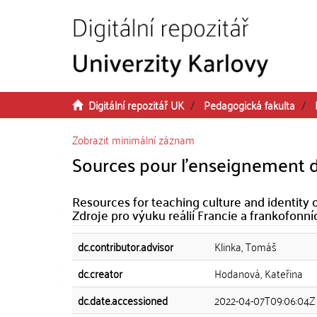
Přeskočit na obsah
Digitální repozitář UK
Pedagogická fakulta
Zobrazit minimální záznam
Sources pour l'enseignement de
Resources for teaching culture and identity 
Zdroje pro výuku reálií Francie a frankofonn
dc.contributor.advisor
Klinka, Tomáš
dc.creator
Hodanová, Kateřina
dc.date.accessioned
2022-04-07T09:06:04Z