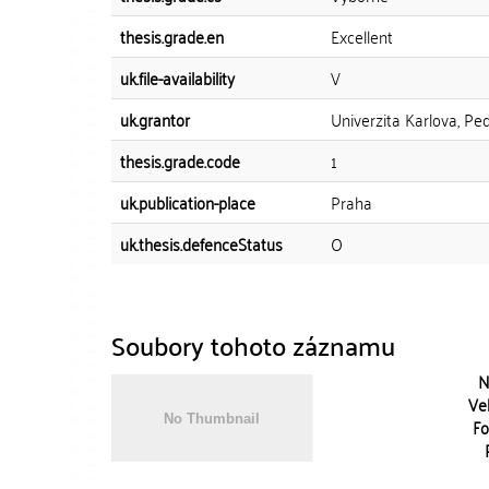
thesis.grade.en
Excellent
uk.file-availability
V
uk.grantor
Univerzita Karlova, Pe
thesis.grade.code
1
uk.publication-place
Praha
uk.thesis.defenceStatus
O
Soubory tohoto záznamu
N
Vel
Fo