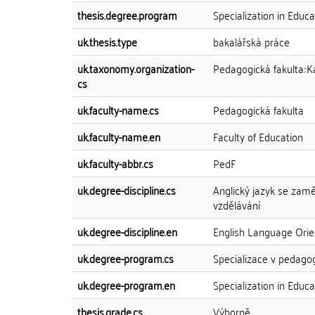
thesis.degree.program
Specialization in Educa
uk.thesis.type
bakalářská práce
uk.taxonomy.organization-
Pedagogická fakulta::K
cs
uk.faculty-name.cs
Pedagogická fakulta
uk.faculty-name.en
Faculty of Education
uk.faculty-abbr.cs
PedF
uk.degree-discipline.cs
Anglický jazyk se zam
vzdělávání
uk.degree-discipline.en
English Language Orie
uk.degree-program.cs
Specializace v pedago
uk.degree-program.en
Specialization in Educa
thesis.grade.cs
Výborně