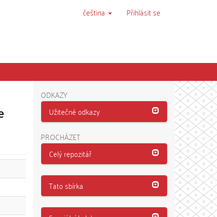
čeština
Přihlásit se
ODKAZY
e
Užitečné odkazy
PROCHÁZET
Celý repozitář
Tato sbírka