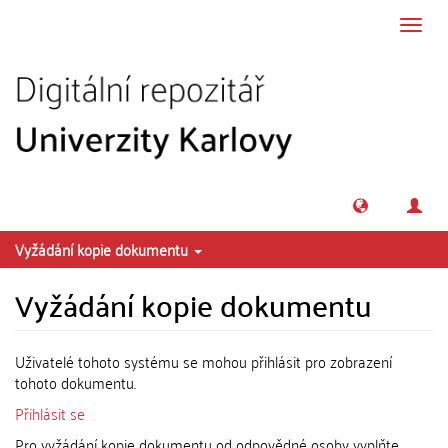
Přeskočit na obsah
Přepn
navig
Vyžádání kopie dokumentu
Vyžádání kopie dokumentu
Uživatelé tohoto systému se mohou přihlásit pro zobrazení
tohoto dokumentu.
Přihlásit se
Pro vyžádání kopie dokumentu od odpovědné osoby vyplňte