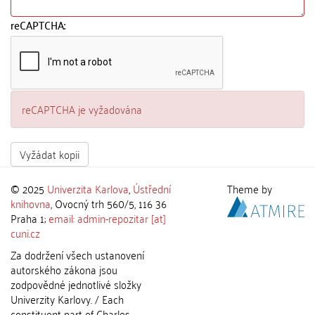
reCAPTCHA:
reCAPTCHA je vyžadována
Vyžádat kopii
© 2025
Univerzita Karlova
,
Ústřední
Theme by
knihovna
, Ovocný trh 560/5, 116 36
Praha 1;
email: admin-repozitar [at]
cuni.cz
Za dodržení všech ustanovení
autorského zákona jsou
zodpovědné jednotlivé složky
Univerzity Karlovy. / Each
constituent part of Charles