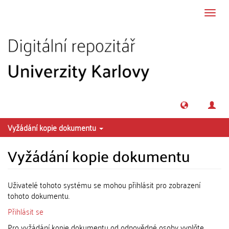
Přeskočit na obsah
Přepn
navig
Vyžádání kopie dokumentu
Vyžádání kopie dokumentu
Uživatelé tohoto systému se mohou přihlásit pro zobrazení
tohoto dokumentu.
Přihlásit se
Pro vyžádání kopie dokumentu od odpovědné osoby vyplňte