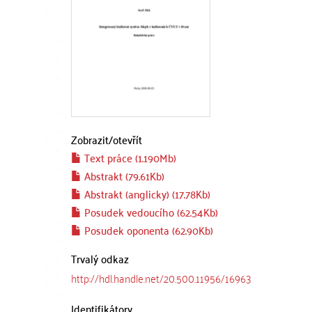
Zobrazit/
otevřít
Text práce (1.190Mb)
Abstrakt (79.61Kb)
Abstrakt (anglicky) (17.78Kb)
Posudek vedoucího (62.54Kb)
Posudek oponenta (62.90Kb)
Trvalý odkaz
http://hdl.handle.net/20.500.11956/16963
Identifikátory