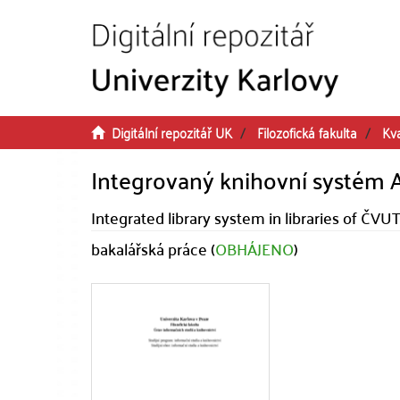
Přeskočit na obsah
Digitální repozitář UK
Filozofická fakulta
Kva
Integrovaný knihovní systém 
Integrated library system in libraries of ČVU
bakalářská práce (
OBHÁJENO
)