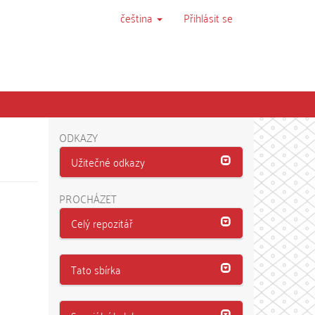
čeština
Přihlásit se
ODKAZY
Užitečné odkazy
PROCHÁZET
Celý repozitář
Tato sbírka