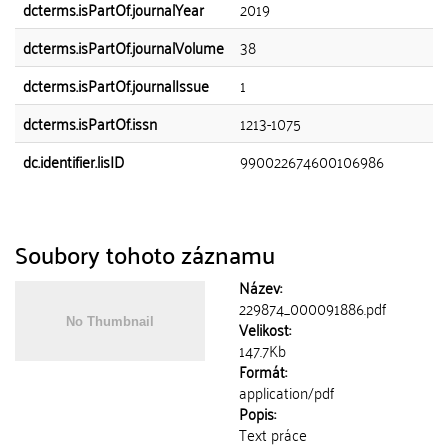
dcterms.isPartOf.journalYear
2019
dcterms.isPartOf.journalVolume
38
dcterms.isPartOf.journalIssue
1
dcterms.isPartOf.issn
1213-1075
dc.identifier.lisID
990022674600106986
Soubory tohoto záznamu
Název:
229874_000091886.pdf
Velikost:
147.7Kb
Formát:
application/pdf
Popis:
Text práce