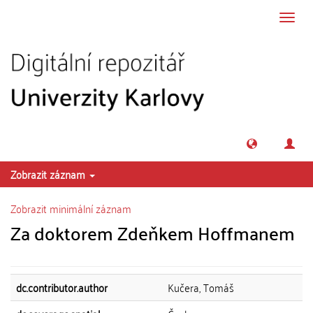
Přeskočit na obsah
Přepn
navig
Zobrazit záznam
Zobrazit minimální záznam
Za doktorem Zdeňkem Hoffmanem
dc.contributor.author
Kučera, Tomáš