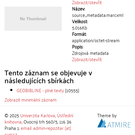
Zobrazit/
otevřít
Název:
source_metadata.marcxml
Velikost:
5.016Kb
Formát:
application/octet-stream
Popis:
Zdrojová metadata
Zobrazit/
otevřít
Tento záznam se objevuje v
následujících sbírkách
GEOBIBLINE - plné texty
[10555]
Zobrazit minimální záznam
© 2025
Univerzita Karlova
,
Ústřední
Theme by
knihovna
, Ovocný trh 560/5, 116 36
Praha 1;
email: admin-repozitar [at]
cuni.cz