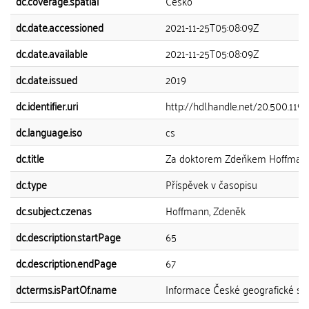
dc.coverage.spatial
Česko
dc.date.accessioned
2021-11-25T05:08:09Z
dc.date.available
2021-11-25T05:08:09Z
dc.date.issued
2019
dc.identifier.uri
http://hdl.handle.net/20.500.119
dc.language.iso
cs
dc.title
Za doktorem Zdeňkem Hoffma
dc.type
Příspěvek v časopisu
dc.subject.czenas
Hoffmann, Zdeněk
dc.description.startPage
65
dc.description.endPage
67
dcterms.isPartOf.name
Informace České geografické sp