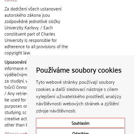
Za dodržení všech ustanovení
autorského zákona jsou
zodpovědné jednotlivé složky
Univerzity Karlovy. / Each
constituent part of Charles
University is responsible for
adherence to all provisions of the
copyright law.
Upozornění / Notice:
Získané
Používáme soubory cookies
informace nemohou být použity k
výdělečným účelům nebo vydávány
za studijní, vědeckou nebo jinou
Tyto webové stránky používají soubory
tvůrčí činnost jiné osoby než autora.
cookies a další sledovací nástroje s cílem
/ Any retrieved information shall not
vylepšení uživatelského prostředí, analýzy
be used for any commercial
návštěvnosti webových stránek a zjištění
purposes or claimed as results of
zdroje návštěvnosti.
studying, scientific or any other
creative activities of any person
Souhlasím
other than the author.
DSpace software
copyright © 2002-
Odmítám